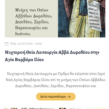
Παρ, 31/07/2026 - 19:02
Νυχτερινή Θεία Λειτουργία Αββά Δωροθέου στην
Αγία Βαρβάρα Ιλίου
Νυχτερινή Θεία Λειτουργία με Όρθρο θα τελεστεί στον Ιερό
Ναό Αγίας Βαρβάρας Ιλίου επί τη μνήμη των Οσίων Αββάδων
Δωροθέου, Δοσιθέου, Σερίδου, Βαρσανουφίου και
Ιωάννου, την Τετάρτη 12 Αυγούστου, από 22:00 έως 00:30
Δείτε περισσότερα
περίπου.