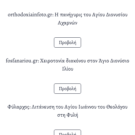
orthodoxiainfoto.gr: Η πανήγυρις του Αγίου Διονυσίου
Αχαρνών
Προβολή
fosfanariou.gr: Χειροτονία διακόνου στον Άγιο Διονύσιο
Ιλίου
Προβολή
Φύλαρχος: Λιτάνευση του Αγίου Ιωάννου του Θεολόγου
στη Φυλή
Προβολή