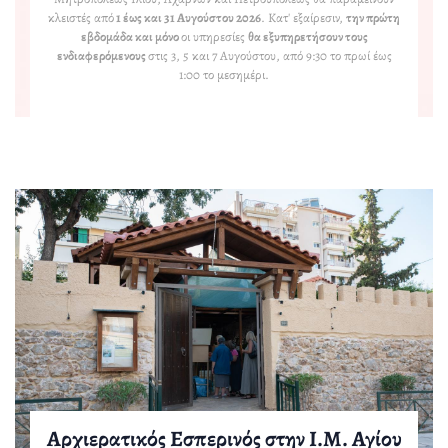
κλειστές από
1 έως και 31 Αυγούστου 2026
. Κατ' εξαίρεσιν,
την πρώτη
εβδομάδα και μόνο
οι υπηρεσίες
θα εξυπηρετήσουν τους
ενδιαφερόμενους
στις 3, 5 και 7 Αυγούστου, από 9:30 το πρωί έως
1:00 το μεσημέρι.
Λιτάνευση του Αγίου Παντελεήμονος στο
Αρχιερατικός Εσπερινός στην Ι.Μ. Αγίου
Πανηγυρική Θεία Λειτουργία για τα
Κρυονέρι