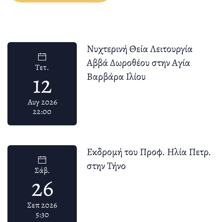
Νυχτερινή Θεία Λειτουργία
Αββά Δωροθέου στην Αγία
Τετ.
12
Βαρβάρα Ιλίου
Αυγ 2026
22:00
Εκδρομή του Προφ. Ηλία Πετρ.
στην Τήνο
Σάβ.
26
Σεπ 2026
5:30