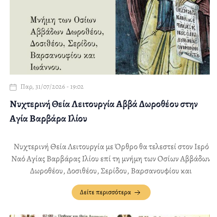
Παρ, 31/07/2026 - 19:02
Νυχτερινή Θεία Λειτουργία Αββά Δωροθέου στην
Αγία Βαρβάρα Ιλίου
Νυχτερινή Θεία Λειτουργία με Όρθρο θα τελεστεί στον Ιερό
Ναό Αγίας Βαρβάρας Ιλίου επί τη μνήμη των Οσίων Αββάδων
Δωροθέου, Δοσιθέου, Σερίδου, Βαρσανουφίου και
Ιωάννου, την Τετάρτη 12 Αυγούστου, από 22:00 έως 00:30
Δείτε περισσότερα
περίπου.