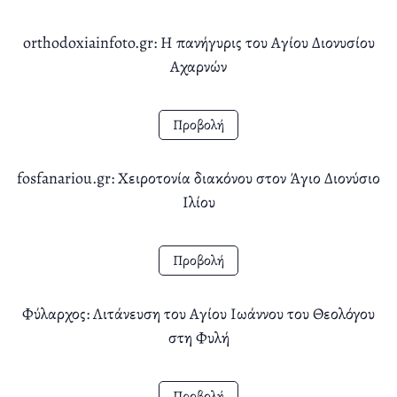
orthodoxiainfoto.gr: Η πανήγυρις του Αγίου Διονυσίου
Αχαρνών
Προβολή
fosfanariou.gr: Χειροτονία διακόνου στον Άγιο Διονύσιο
Ιλίου
Προβολή
Φύλαρχος: Λιτάνευση του Αγίου Ιωάννου του Θεολόγου
στη Φυλή
Προβολή