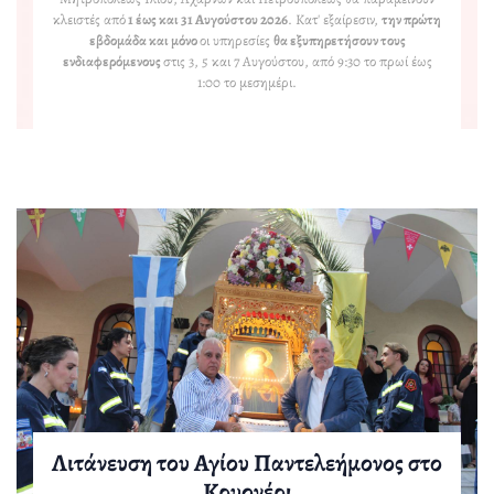
κλειστές από
1 έως και 31 Αυγούστου 2026
. Κατ' εξαίρεσιν,
την πρώτη
εβδομάδα και μόνο
οι υπηρεσίες
θα εξυπηρετήσουν τους
ενδιαφερόμενους
στις 3, 5 και 7 Αυγούστου, από 9:30 το πρωί έως
1:00 το μεσημέρι.
Λιτάνευση του Αγίου Παντελεήμονος στο
Αρχιερατικός Εσπερινός στην Ι.Μ. Αγίου
Πανηγυρική Θεία Λειτουργία για τα
Κρυονέρι