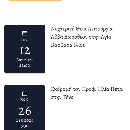
Νυχτερινή Θεία Λειτουργία
Αββά Δωροθέου στην Αγία
Τετ.
12
Βαρβάρα Ιλίου
Αυγ 2026
22:00
Εκδρομή του Προφ. Ηλία Πετρ.
στην Τήνο
Σάβ.
26
Σεπ 2026
5:30