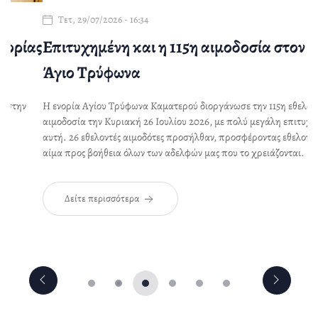
Τετ, 29/07/2026 - 16:34
ας
Επιτυχημένη και η 115η αιμοδοσία στον
Ι
Άγιο Τρύφωνα
Π
Η ενορία Αγίου Τρύφωνα Καματερού διοργάνωσε την 115η εθελοντική
Ο 
αιμοδοσία την Κυριακή 26 Ιουλίου 2026, με πολύ μεγάλη επιτυχία κι
Πε
αυτή. 26 εθελοντές αιμοδότες προσήλθαν, προσφέροντας εθελοντικά
Αυ
αίμα προς βοήθεια όλων των αδελφών μας που το χρειάζονται.
Δείτε περισσότερα