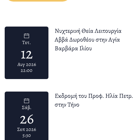
Νυχτερινή Θεία Λειτουργία
Αββά Δωροθέου στην Αγία
Τετ.
12
Βαρβάρα Ιλίου
Αυγ 2026
22:00
Εκδρομή του Προφ. Ηλία Πετρ.
στην Τήνο
Σάβ.
26
Σεπ 2026
5:30