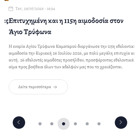
Τετ, 29/07/2026 - 16:34
ας
Επιτυχημένη και η 115η αιμοδοσία στον
Ι
Άγιο Τρύφωνα
Π
Η ενορία Αγίου Τρύφωνα Καματερού διοργάνωσε την 115η εθελοντική
Ο 
αιμοδοσία την Κυριακή 26 Ιουλίου 2026, με πολύ μεγάλη επιτυχία κι
Πε
αυτή. 26 εθελοντές αιμοδότες προσήλθαν, προσφέροντας εθελοντικά
Αυ
αίμα προς βοήθεια όλων των αδελφών μας που το χρειάζονται.
Δείτε περισσότερα