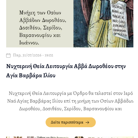
Παρ, 31/07/2026 - 19:02
Νυχτερινή Θεία Λειτουργία Αββά Δωροθέου στην
Αγία Βαρβάρα Ιλίου
Νυχτερινή Θεία Λειτουργία με Όρθρο θα τελεστεί στον Ιερό
Ναό Αγίας Βαρβάρας Ιλίου επί τη μνήμη των Οσίων Αββάδων
Δωροθέου, Δοσιθέου, Σερίδου, Βαρσανουφίου και
Ιωάννου, την Τετάρτη 12 Αυγούστου, από 22:00 έως 00:30
Δείτε περισσότερα
περίπου.