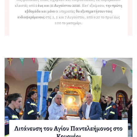
κλειστές από
1 έως και 31 Αυγούστου 2026
. Κατ' εξαίρεσιν,
την πρώτη
εβδομάδα και μόνο
οι υπηρεσίες
θα εξυπηρετήσουν τους
ενδιαφερόμενους
στις 3, 5 και 7 Αυγούστου, από 9:30 το πρωί έως
1:00 το μεσημέρι.
Λιτάνευση του Αγίου Παντελεήμονος στο
Αρχιερατικός Εσπερινός στην Ι.Μ. Αγίου
Πανηγυρική Θεία Λειτουργία για τα
Κρυονέρι