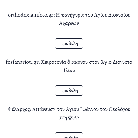
orthodoxiainfoto.gr: Η πανήγυρις του Αγίου Διονυσίου
Αχαρνών
Προβολή
fosfanariou.gr: Χειροτονία διακόνου στον Άγιο Διονύσιο
Ιλίου
Προβολή
Φύλαρχος: Λιτάνευση του Αγίου Ιωάννου του Θεολόγου
στη Φυλή
Προβολή