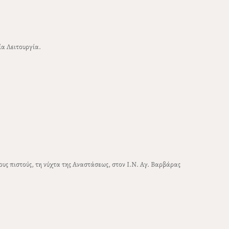
α Λειτουργία.
υς πιστούς, τη νύχτα της Αναστάσεως, στον Ι.Ν. Αγ. Βαρβάρας