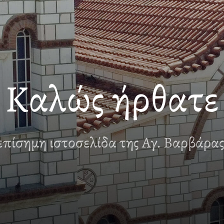
Καλώς ήρθατε
επίσημη ιστοσελίδα της Αγ. Βαρβάρας