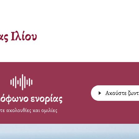
ς Ιλίου
Aκούστε ζων
όφωνο ενορίας
ε ακολουθίες και ομιλίες