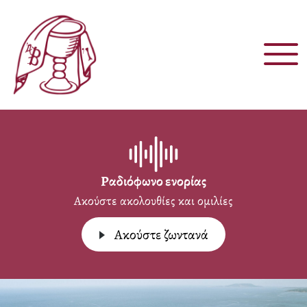
Παράκαμψη
προς
το
κυρίως
περιεχόμενο
Ραδιόφωνο ενορίας
Ακούστε ακολουθίες και ομιλίες
Aκούστε ζωντανά