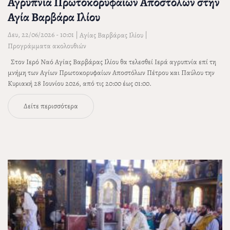
Αγρυπνία Πρωτοκορυφαίων Αποστόλων στην
Αγία Βαρβάρα Ιλίου
Δευ, 22/06/2026 - 10:01
|
|
Αγίας Βαρβάρας Ιλίου
Προγράμματα ακολουθιών
Στον Ιερό Ναό Αγίας Βαρβάρας Ιλίου θα τελεσθεί Ιερά αγρυπνία επί τη
μνήμη των Αγίων Πρωτοκορυφαίων Αποστόλων Πέτρου και Παύλου την
Κυριακή 28 Ιουνίου 2026, από τις 20:00 έως 01:00.
Δείτε περισσότερα