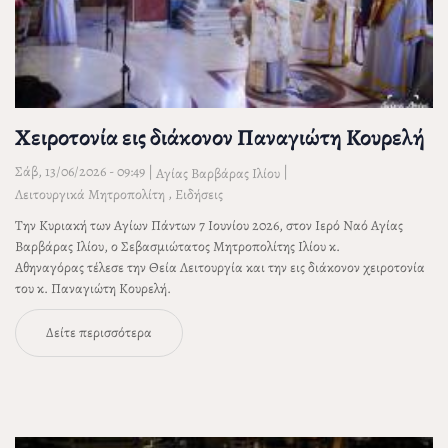
Χειροτονία εις διάκονον Παναγιώτη Κουρελή
Σάβ, 13/06/2026 - 09:49
|
|
Αγίας Βαρβάρας Ιλίου
,
Λειτουργικά Μητροπολίτη
Ειδήσεις
Την Κυριακή των Αγίων Πάντων 7 Ιουνίου 2026, στον Ιερό Ναό Αγίας
Βαρβάρας Ιλίου, ο Σεβασμιώτατος Μητροπολίτης Ιλίου κ.
Αθηναγόρας τέλεσε την Θεία Λειτουργία και την εις διάκονον χειροτονία
του κ. Παναγιώτη Κουρελή.
Δείτε περισσότερα