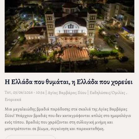
Η Ελλάδα που θυμάται, η Ελλάδα που χορεύει
Τετ, 03/06/2026 - 10:34
|
|
,
Αγίας Βαρβάρας Ιλίου
Εκδηλώσεις/Ομιλίες
Ενοριακά
Μια μεγαλειώδης βραδιά παράδοσης στα σκαλιά της Αγίας Βαρβάρας
Ιλίου! Υπάρχουν βραδιές που δεν καταγράφονται απλώς στο ημερολόγιο
ενός τόπου. Βραδιές που χαράζονται στη συλλογική μνήμη και
μετατρέπονται σε βίωμα, συγκίνηση και παρακαταθήκη.