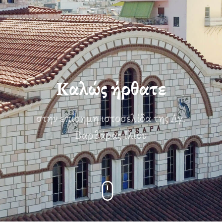
Καλώς ήρθατε
στην επίσημη ιστοσελίδα της Αγ.
Βαρβάρας Ιλίου