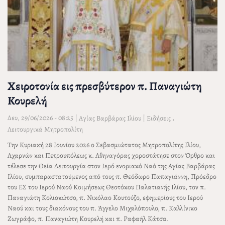
Χειροτονία εις πρεσβύτερον π. Παναγιώτη
Κουρελή
Δευ, 29/06/2026 - 08:25
|
|
,
Αγίας Βαρβάρας Ιλίου
Ειδήσεις
Λειτουργικά Μητροπολίτη
Την Κυριακή 28 Ιουνίου 2026 ο Σεβασμιώτατος Μητροπολίτης Ιλίου,
Αχαρνών και Πετρουπόλεως κ. Αθηναγόρας χοροστάτησε στον Όρθρο και
τέλεσε την Θεία Λειτουργία στον Ιερό ενοριακό Ναό της Αγίας Βαρβάρας
Ιλίου, συμπαραστατούμενος από τους π. Θεόδωρο Παπαγιάννη, Πρόεδρο
του ΕΣ του Ιερού Ναού Κοιμήσεως Θεοτόκου Παλατιανής Ιλίου, τον π.
Παναγιώτη Κολιοκώτσο, π. Νικόλαο Κουτούζο, εφημερίους του Ιερού
Ναού και τους διακόνους του π. Άγγελο Μιχαλόπουλο, π. Καλλίνικο
Ζωγράφο, π. Παναγιώτη Κουρελή και π. Ραφαήλ Κάτσα.