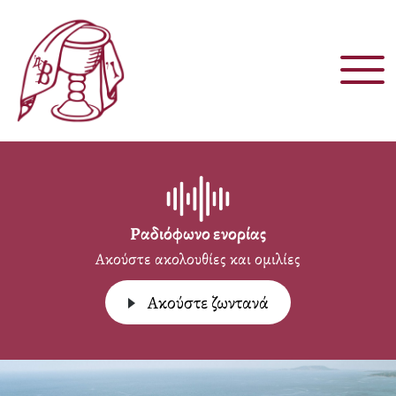
Παράκαμψη
προς
το
κυρίως
περιεχόμενο
Ραδιόφωνο ενορίας
Ακούστε ακολουθίες και ομιλίες
Aκούστε ζωντανά