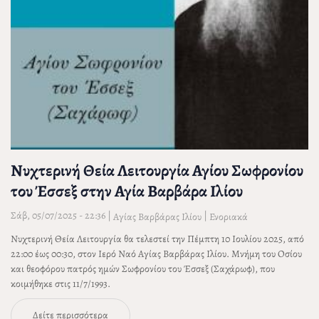
Νυχτερινή Θεία Λειτουργία Αγίου Σωφρονίου
του Έσσεξ στην Αγία Βαρβάρα Ιλίου
Σάβ, 05/07/2025 - 22:36
|
|
Αγίας Βαρβάρας Ιλίου
Ενοριακά
Νυχτερινή Θεία Λειτουργία θα τελεστεί την Πέμπτη 10 Ιουλίου 2025, από
22:00 έως 00:30, στον Ιερό Ναό Αγίας Βαρβάρας Ιλίου. Μνήμη του Οσίου
και θεοφόρου πατρός ημών Σωφρονίου του Έσσεξ (Σαχάρωφ), που
κοιμήθηκε στις 11/7/1993.
Δείτε περισσότερα