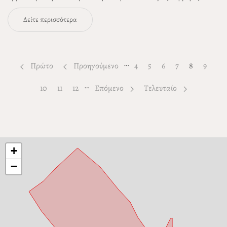
Δείτε περισσότερα
…
Πρώτο
Προηγούμενο
Page
4
Page
5
Page
6
Page
7
8
Page
9
…
Page
10
Page
11
Page
12
Επόμενο
Τελευταίο
+
−