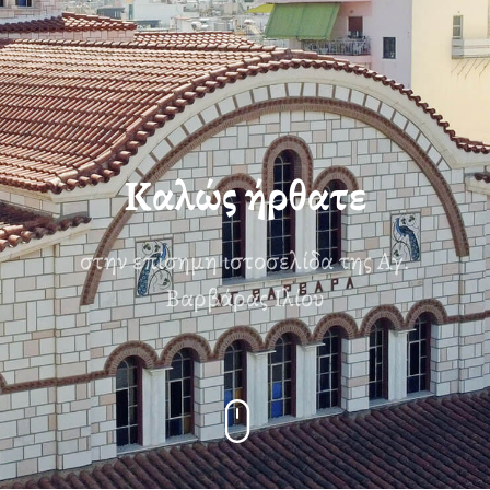
Καλώς ήρθατε
στην επίσημη ιστοσελίδα της Αγ.
Βαρβάρας Ιλίου