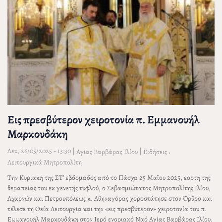
Εις πρεσβύτερον χειροτονία π. Εμμανουήλ
Μαρκουδάκη
Δευ, 26/05/2025 - 13:30
|
|
,
Αγίας Βαρβάρας Ιλίου
Ειδήσεις
Λειτουργικά Μητροπολίτη
Την Κυριακή της ΣΤ’ εβδομάδος από το Πάσχα 25 Μαΐου 2025, εορτή της
θεραπείας του εκ γενετής τυφλού, ο Σεβασμιώτατος Μητροπολίτης Ιλίου,
Αχαρνών και Πετρουπόλεως κ. Αθηναγόρας χοροστάτησε στον Όρθρο και
τέλεσε τη Θεία Λειτουργία και την «εις πρεσβύτερον» χειροτονία του π.
Εμμανουήλ Μαρκουδάκη στον Ιερό ενοριακό Ναό Αγίας Βαρβάρας Ιλίου.