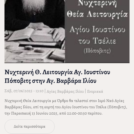
Νυχτερινή Θ. Λειτουργία Αγ. Ιουστίνου
Πόποβιτς στην Αγ. Βαρβάρα Ιλίου
Σάβ, 07/06/2025 - 13:10
|
|
Αγίας Βαρβάρας Ιλίου
Ενοριακά
Νυχτερινή Θεία Λειτουργία με Όρθρο θα τελεστεί στον Ιερό Ναό Αγίας
Βαρβάρας Ιλίου, επί τη εορτή του Αγίου Ιουστίνου του Τσέλιε (Πόποβιτς),
την Παρασκευή 13 Ιουνίου 2025, από 22:00-00:30 περίπου.
Δείτε περισσότερα