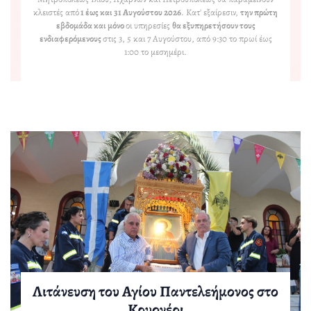
κλειστές από
1 έως και 31 Αυγούστου 2026
. Κατ' εξαίρεσιν,
την πρώτη
εβδομάδα και μόνο
οι υπηρεσίες
θα εξυπηρετήσουν τους
ενδιαφερόμενους
στις 3, 5 και 7 Αυγούστου, από 9:30 το πρωί έως
1:00 το μεσημέρι.
Λιτάνευση του Αγίου Παντελεήμονος στο
Αρχιερατικός Εσπερινός στην Ι.Μ. Αγίου
Πανηγυρική Θεία Λειτουργία για τα
Κρυονέρι