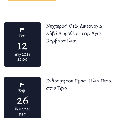
Νυχτερινή Θεία Λειτουργία
Αββά Δωροθέου στην Αγία
Τετ.
12
Βαρβάρα Ιλίου
Αυγ 2026
22:00
Εκδρομή του Προφ. Ηλία Πετρ.
στην Τήνο
Σάβ.
26
Σεπ 2026
5:30