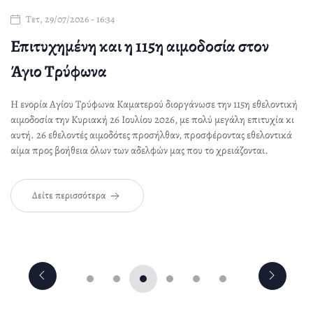
Τετ, 29/07/2026 - 16:34
ας
Επιτυχημένη και η 115η αιμοδοσία στον
Ι
Άγιο Τρύφωνα
Π
Η ενορία Αγίου Τρύφωνα Καματερού διοργάνωσε την 115η εθελοντική
Ο 
αιμοδοσία την Κυριακή 26 Ιουλίου 2026, με πολύ μεγάλη επιτυχία κι
Πε
αυτή. 26 εθελοντές αιμοδότες προσήλθαν, προσφέροντας εθελοντικά
Αυ
αίμα προς βοήθεια όλων των αδελφών μας που το χρειάζονται.
Δείτε περισσότερα