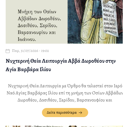
Παρ, 31/07/2026 - 19:02
Νυχτερινή Θεία Λειτουργία Αββά Δωροθέου στην
Αγία Βαρβάρα Ιλίου
Νυχτερινή Θεία Λειτουργία με Όρθρο θα τελεστεί στον Ιερό
Ναό Αγίας Βαρβάρας Ιλίου επί τη μνήμη των Οσίων Αββάδων
Δωροθέου, Δοσιθέου, Σερίδου, Βαρσανουφίου και
Ιωάννου, την Τετάρτη 12 Αυγούστου, από 22:00 έως 00:30
Δείτε περισσότερα
περίπου.