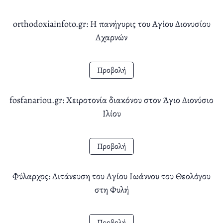
orthodoxiainfoto.gr: Η πανήγυρις του Αγίου Διονυσίου
Αχαρνών
Προβολή
fosfanariou.gr: Χειροτονία διακόνου στον Άγιο Διονύσιο
Ιλίου
Προβολή
Φύλαρχος: Λιτάνευση του Αγίου Ιωάννου του Θεολόγου
στη Φυλή
Προβολή