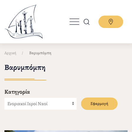
Παράκαμψη
προς
το
κυρίως
περιεχόμενο
Αρχική
Βαρυμπόμπη
Βαρυμπόμπη
Κατηγορία