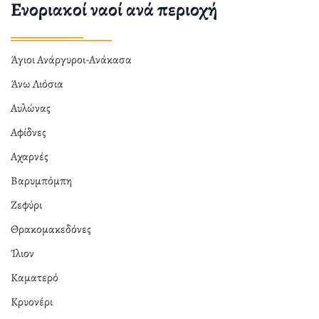
Ενοριακοί ναοί ανά περιοχή
Άγιοι Ανάργυροι-Ανάκασα
Άνω Λιόσια
Αυλώνας
Αφίδνες
Αχαρνές
Βαρυμπόμπη
Ζεφύρι
Θρακομακεδόνες
Ίλιον
Καματερό
Κρυονέρι