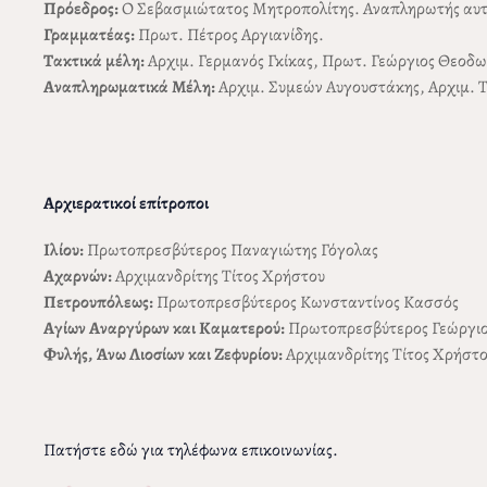
Πρόεδρος:
Ο Σεβασμιώτατος Μητροπολίτης. Αναπληρωτής αυτού
Γραμματέας:
Πρωτ. Πέτρος Αργιανίδης.
Τακτικά μέλη:
Αρχιμ. Γερμανός Γκίκας, Πρωτ. Γεώργιος Θεοδ
Αναπληρωματικά Μέλη:
Αρχιμ. Συμεών Αυγουστάκης, Αρχιμ. Τ
Αρχιερατικοί επίτροποι
Ιλίου:
Πρωτοπρεσβύτερος Παναγιώτης Γόγολας
Αχαρνών:
Αρχιμανδρίτης Τίτος Χρήστου
Πετρουπόλεως:
Πρωτοπρεσβύτερος Κωνσταντίνος Κασσός
Αγίων Αναργύρων και Καματερού:
Πρωτοπρεσβύτερος Γεώργι
Φυλής, Άνω Λιοσίων και Ζεφυρίου:
Αρχιμανδρίτης Τίτος Χρήστ
Πατήστε εδώ για τηλέφωνα επικοινωνίας.