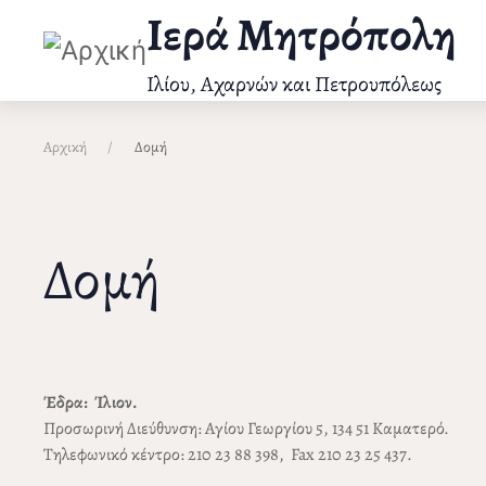
Παράκαμψη
Ιερά Μητρόπολη
προς
το
Ιλίου, Αχαρνών και Πετρουπόλεως
κυρίως
περιεχόμενο
Αρχική
Δομή
Δομή
Έδρα: Ίλιον.
Προσωρινή Διεύθυνση: Αγίου Γεωργίου 5, 134 51 Καματερό.
Τηλεφωνικό κέντρο: 210 23 88 398, Fax 210 23 25 437.