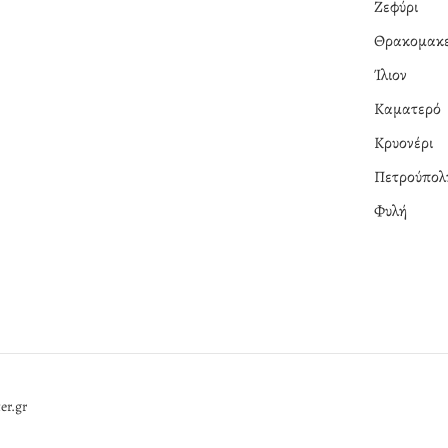
Ζεφύρι
Θρακομακε
Ίλιον
Καματερό
Κρυονέρι
Πετρούπολ
Φυλή
er.gr