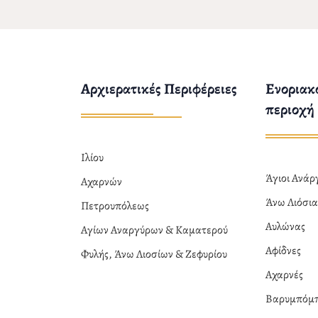
Αρχιερατικές Περιφέρειες
Ενοριακο
περιοχή
Ιλίου
Άγιοι Ανά
Αχαρνών
Άνω Λιόσι
Πετρουπόλεως
Αυλώνας
Αγίων Αναργύρων & Καματερού
Αφίδνες
Φυλής, Άνω Λιοσίων & Ζεφυρίου
Αχαρνές
Βαρυμπόμ