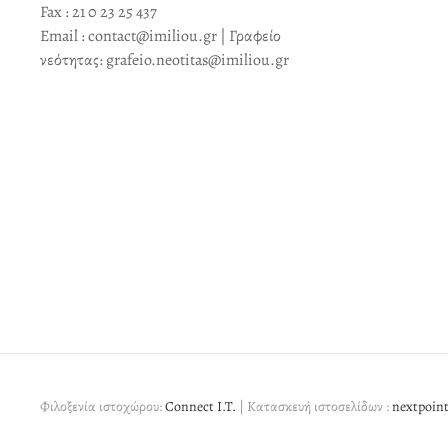
Fax : 21 0 23 25 437
Email : contact@imiliou.gr | Γραφείο
νεότητας: grafeio.neotitas@imiliou.gr
Φιλοξενία ιστοχώρου:
Connect I.T.
| Κατασκευή ιστοσελίδων :
nextpoint