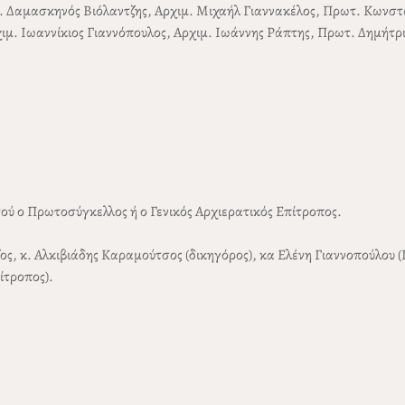
μ. Δαμασκηνός Βιόλαντζης, Αρχιμ. Μιχαήλ Γιαννακέλος, Πρωτ. Κωνσ
χιμ. Ιωαννίκιος Γιαννόπουλος, Αρχιμ. Ιωάννης Ράπτης, Πρωτ. Δημήτ
 ο Πρωτοσύγκελλος ή ο Γενικός Αρχιερατικός Επίτροπος.
 κ. Αλκιβιάδης Καραμούτσος (δικηγόρος), κα Ελένη Γιαννοπούλου (Π
ίτροπος).