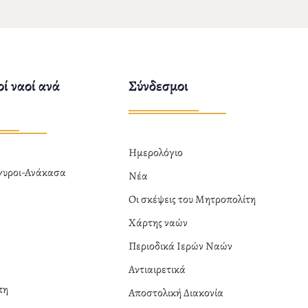
ί ναοί ανά
Σύνδεσμοι
Ημερολόγιο
ργυροι-Ανάκασα
Νέα
α
Οι σκέψεις του Μητροπολίτη
Χάρτης ναών
Περιοδικά Ιερών Ναών
Αντιαιρετικά
πη
Αποστολική Διακονία