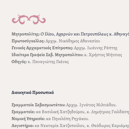
Μητροπολίτης:
Ο Ιλίου, Αχαρνών και Πετρουπόλεως κ. Αθηναγό
Πρωτοσύγκελλος:
Αρχιμ. Νικόδημος Αθανασίου
Γενικός Αρχιερατικός Επίτροπος:
Αρχιμ. Ιωάννης Ράπτης
Ιδιαίτερο Γραφείο Σεβ. Μητροπολίτου:
κ. Χρήστος Μήτσιος
Οδηγός:
κ. Παναγιώτης Γκένας
Διοικητικό Προσωπικό
Γραμματεία Σεβασμιωτάτου:
Αρχιμ. Ιγνάτιος Μιλτιάδου.
Γραμματεία:
κα Βασιλική Χατζηδούρου, κ. Δημήτριος Γιολδάση
Nομική
Υ
πηρεσία:
κα Πηνελόπη Ρηγάκου.
Λογιστήριο:
κα Νεκταρία Χατζοπούλου, κ. Θεόδωρος Καριάμης