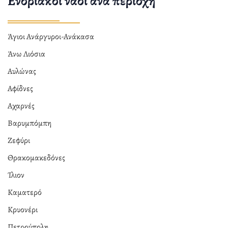
Ενοριακοί ναοί ανά περιοχή
Άγιοι Ανάργυροι-Ανάκασα
Άνω Λιόσια
Αυλώνας
Αφίδνες
Αχαρνές
Βαρυμπόμπη
Ζεφύρι
Θρακομακεδόνες
Ίλιον
Καματερό
Κρυονέρι
Πετρούπολη