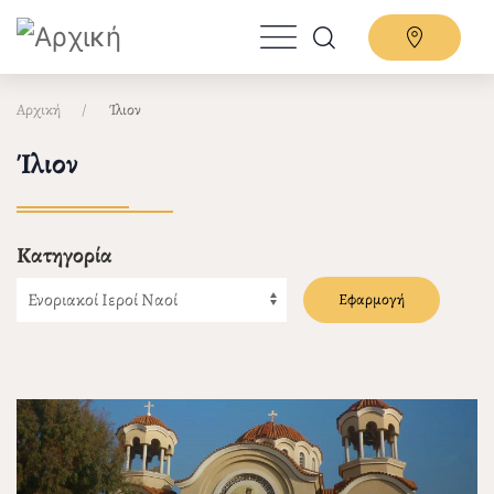
Παράκαμψη
προς
το
κυρίως
Αρχική
Ίλιον
περιεχόμενο
Ίλιον
Κατηγορία