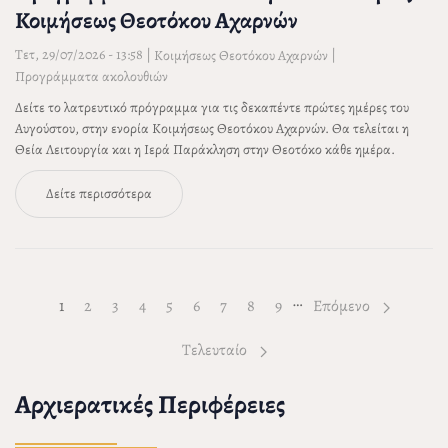
Κοιμήσεως Θεοτόκου Αχαρνών
Τετ, 29/07/2026 - 13:58
|
|
Κοιμήσεως Θεοτόκου Αχαρνών
Προγράμματα ακολουθιών
Δείτε το λατρευτικό πρόγραμμα για τις δεκαπέντε πρώτες ημέρες του
Αυγούστου, στην ενορία Κοιμήσεως Θεοτόκου Αχαρνών. Θα τελείται η
Θεία Λειτουργία και η Ιερά Παράκληση στην Θεοτόκο κάθε ημέρα.
Δείτε περισσότερα
…
1
Page
2
Page
3
Page
4
Page
5
Page
6
Page
7
Page
8
Page
9
Επόμενο
Τελευταίο
Αρχιερατικές Περιφέρειες