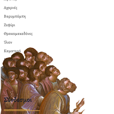
Αχαρνές
Βαρυμπόμπη
Ζεφύρι
Θρακομακεδόνες
Ίλιον
Καματερό
Κρυονέρι
Πετρούπολη
Φυλή
Σύνδεσμοι