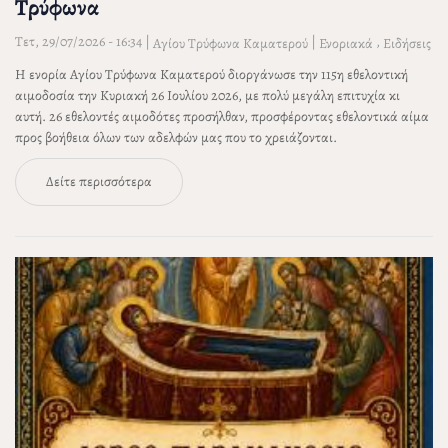
Τρύφωνα
Τετ, 29/07/2026 - 16:34
|
|
,
Αγίου Τρύφωνα Καματερού
Ενοριακά
Ειδήσεις
Η ενορία Αγίου Τρύφωνα Καματερού διοργάνωσε την 115η εθελοντική
αιμοδοσία την Κυριακή 26 Ιουλίου 2026, με πολύ μεγάλη επιτυχία κι
αυτή. 26 εθελοντές αιμοδότες προσήλθαν, προσφέροντας εθελοντικά αίμα
προς βοήθεια όλων των αδελφών μας που το χρειάζονται.
Δείτε περισσότερα