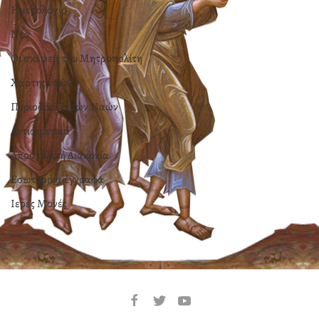
Ημερολόγιο
Νέα
Οι σκέψεις του Μητροπολίτη
Χάρτης ναών
Περιοδικά Ιερών Ναών
Αντιαιρετικά
Αποστολική Διακονία
Εσωτερικά έγγραφα
Ιερές Μονές