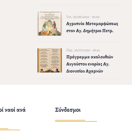
Τετ, 05/08/2026 - 18:00
Αγρυπνία Μεταμορφώσεως
στον Αγ. Δημήτριο Πετρ.
Πέμ, 30/07/2026 - 18:34
Πρόγραμμα ακολουθιών
Αυγούστου ενορίας Αγ.
Διονυσίου Αχαρνών
ί ναοί ανά
Σύνδεσμοι