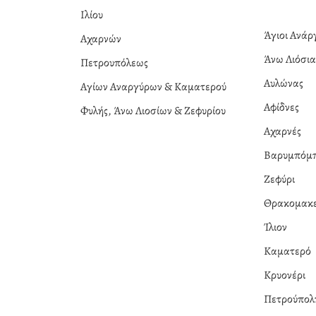
Ιλίου
Άγιοι Ανά
Αχαρνών
Άνω Λιόσι
Πετρουπόλεως
Αυλώνας
Αγίων Αναργύρων & Καματερού
Αφίδνες
Φυλής, Άνω Λιοσίων & Ζεφυρίου
Αχαρνές
Βαρυμπόμ
Ζεφύρι
Θρακομακε
Ίλιον
Καματερό
Κρυονέρι
Πετρούπολ