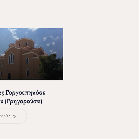
ας Γοργοεπηκόου
υ (Γρηγορούσα)
φορίες