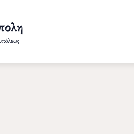
πολη
ουπόλεως