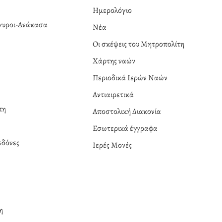
Ημερολόγιο
ργυροι-Ανάκασα
Νέα
α
Οι σκέψεις του Μητροπολίτη
Χάρτης ναών
Περιοδικά Ιερών Ναών
Αντιαιρετικά
πη
Αποστολική Διακονία
Εσωτερικά έγγραφα
δόνες
Ιερές Μονές
η