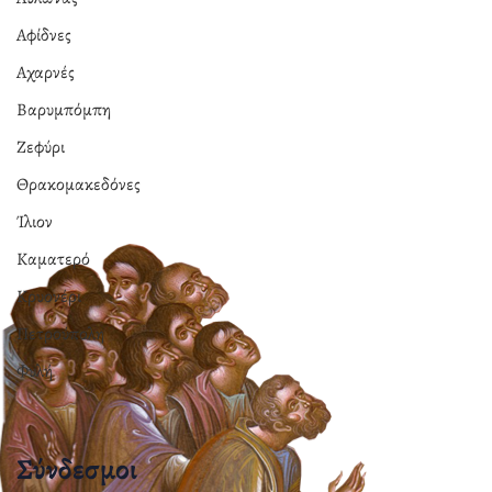
Αφίδνες
Αχαρνές
Βαρυμπόμπη
Ζεφύρι
Θρακομακεδόνες
Ίλιον
Καματερό
Κρυονέρι
Πετρούπολη
Φυλή
Σύνδεσμοι