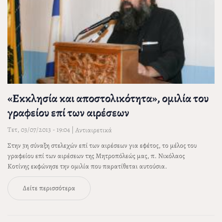
«Εκκλησία και αποστολικότητα», ομιλία του
γραφείου επί των αιρέσεων
Τετ, 03/07/2013 - 19:04
|
Αντιαιρετικά
Στην 3η σύναξη στελεχών επί των αιρέσεων για εφέτος, το μέλος του
γραφείου επί των αιρέσεων της Μητροπόλεώς μας, π. Νικόλαος
Κοτίνης εκφώνησε την ομιλία που παρατίθεται αυτούσια.
Δείτε περισσότερα