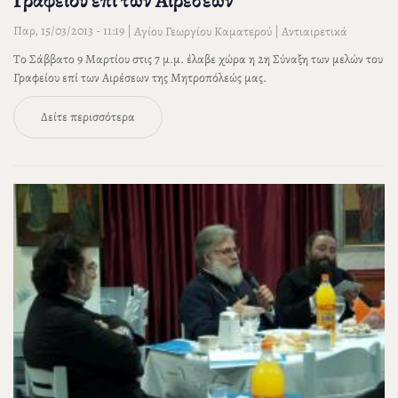
Γραφείου επί των Αιρέσεων
Παρ, 15/03/2013 - 11:19
|
|
Αγίου Γεωργίου Καματερού
Αντιαιρετικά
Tο Σάββατο 9 Μαρτίου στις 7 μ.μ. έλαβε χώρα η 2η Σύναξη των μελών του
Γραφείου επί των Αιρέσεων της Μητροπόλεώς μας.
Δείτε περισσότερα