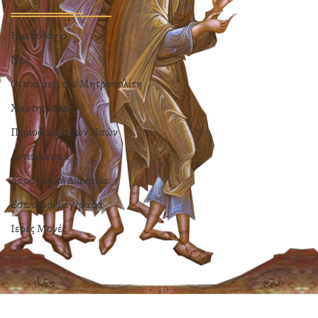
Ημερολόγιο
Νέα
Οι σκέψεις του Μητροπολίτη
Χάρτης ναών
Περιοδικά Ιερών Ναών
Αντιαιρετικά
Αποστολική Διακονία
Εσωτερικά έγγραφα
Ιερές Μονές