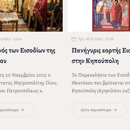
1/2025 - 23:14
Τρί, 18/11/2025 - 17:36
ός των Εισοδίων της
Πανήγυρις εορτής Ει
ου
στην Κηπούπολη
τη 20 Νοεμβρίου 2025 ο
Το Παρεκκλήσιο των Εισοδ
τατος Μητροπολίτης Ιλίου,
Θεοτόκου που βρίσκεται σ
και Πετρουπόλεως
κ.
Κηπούπολη (Αγησιλάου 54Γ
ρας
χοροστάτησε στον
Πετρούπολη) πανηγυρίζει τ
της εορτής των Εισοδίων
της Παναγίας ως εξής:
περισσότερα
Δείτε περισσότερα
όκου, στο ομώνυμο
σιο του Ιερού ενοριακού
Αγίας Τριάδος στην