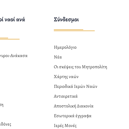
ί ναοί ανά
Σύνδεσμοι
Ημερολόγιο
ργυροι-Ανάκασα
Νέα
α
Οι σκέψεις του Μητροπολίτη
Χάρτης ναών
Περιοδικά Ιερών Ναών
Αντιαιρετικά
πη
Αποστολική Διακονία
Εσωτερικά έγγραφα
δόνες
Ιερές Μονές