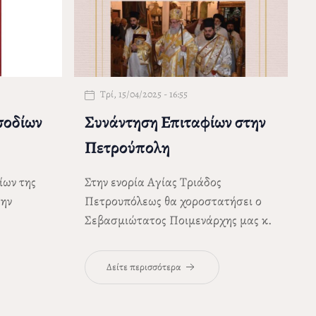
Τρί, 15/04/2025 - 16:55
σοδίων
Συνάντηση Επιταφίων στην
Πετρούπολη
ίων της
Στην ενορία Αγίας Τριάδος
την
Πετρουπόλεως θα χοροστατήσει ο
,
Σεβασμιώτατος Ποιμενάρχης μας κ.
ην εορτή
Αθηναγόρας την
Μ. Παρασκευή 18
Απριλίου 2025
, στην Ακολουθία του
Δείτε περισσότερα
Επιταφίου και τη λιτάνευσή του,
κατά την οποία θα γίνει
συνάντηση
των Επιταφίων
των ενοριών Αγίας