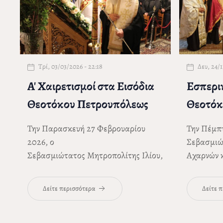
Τρί, 03/03/2026 - 22:18
Δευ, 24/1
Α' Χαιρετισμοί στα Εισόδια
Εσπεριν
Θεοτόκου Πετρουπόλεως
Θεοτόκ
Την Παρασκευή 27 Φεβρουαρίου
Την Πέμπ
2026, ο
Σεβασμιώ
Σεβασμιώτατος Μητροπολίτης Ιλίου,
Αχαρνών 
Αχαρνών και Πετρουπόλεως
κ.
Αθηναγό
Αθηναγόρας
χοροστάτησε στην
Εσπερινό 
Δείτε περισσότερα
Δείτε 
ακολουθία των Α΄ Χαιρετισμών, στο
της Θεοτ
παρεκκλήσιο των Εισοδίων της
Παρεκκλή
Θεοτόκου που ανήκει στον Ιερό
Ναού της 