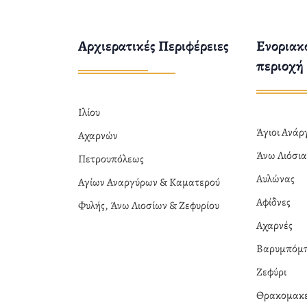
Αρχιερατικές Περιφέρειες
Ενοριακο
περιοχή
Ιλίου
Άγιοι Ανά
Αχαρνών
Άνω Λιόσι
Πετρουπόλεως
Αυλώνας
Αγίων Αναργύρων & Καματερού
Αφίδνες
Φυλής, Άνω Λιοσίων & Ζεφυρίου
Αχαρνές
Βαρυμπόμ
Ζεφύρι
Θρακομακε