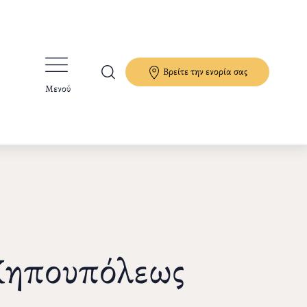
Βρείτε την ενορία σας
Μενού
Κηπουπόλεως