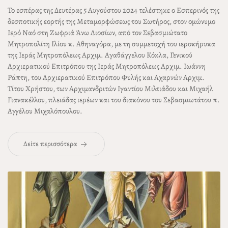
Το εσπέρας της
Δευτέρας 5 Αυγούστου 2024
τελέστηκε ο Εσπερινός της
δεσποτικής εορτής της Μεταμορφώσεως του Σωτήρος, στον ομώνυμο
Ιερό Ναό στη Ζωφριά Άνω Λιοσίων, από τον Σεβασμιώτατο
Μητροπολίτη Ιλίου
κ. Αθηναγόρα
, με τη συμμετοχή του ιεροκήρυκα
της Ιεράς Μητροπόλεως
Αρχιμ. Αγαθάγγελου Κόκλα
, Γενικού
Αρχιερατικού Επιτρόπου της Ιεράς Μητροπόλεως
Αρχιμ. Ιωάννη
Ράπτη
, του Αρχιερατικού Επιτρόπου Φυλής και Αχαρνών
Αρχιμ.
Τίτου Χρήστου
, των
Αρχιμανδριτών Ιγαντίου Μιλτιάδου
και
Μιχαήλ
Γιανακέλλου
, πλειάδας ιερέων και του διακόνου του Σεβασμιωτάτου
π.
Αγγέλου Μιχαλόπουλου
.
Δείτε περισσότερα