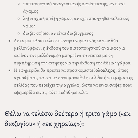
πιστοποιητικό οικογενειακής κατάστασης, αν είναι
άγαμος
ληξιαρχική πράξη γάμου, αν έχει προηγηθεί πολιτικός
γάμος
διαζευκτήριο, αν είναι διαζευγμένος
Αν το μυστήριο τελεστεί στην ενορία ενός εκ των δύο
μελλονύμφων, η έκδοση του πιστοποιητικού αγαμίας για
εκείνον τον μελλόνυμφο μπορεί να ταυτιστεί με τη
συμπλήρωση της αίτησης για την έκδοση της άδειας γάμου.
Η εφημερίδα θα πρέπει να προσκομιστεί
ολόκληρη
, όπως
αγοράζεται, και να μην απομονωθεί η σελίδα ή το τμήμα της
σελίδας που περιέχει την αγγελία, ώστε να είναι σαφές ποια
εφημερίδα είναι, πότε εκδόθηκε κ.λπ.
Θέλω να τελέσω δεύτερο ή τρίτο γάμο («εκ
διαζυγίου» ή «εκ χηρείας»):