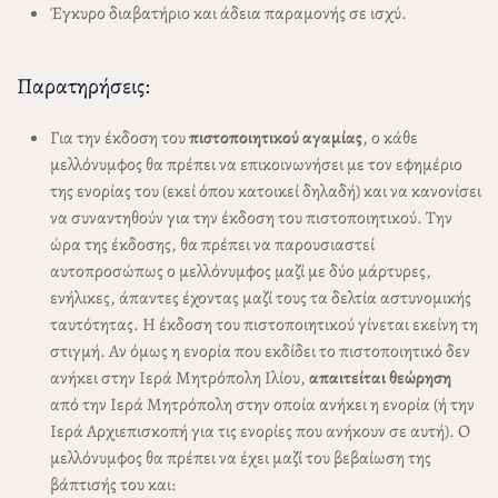
Έγκυρο διαβατήριο και άδεια παραμονής σε ισχύ.
Παρατηρήσεις:
Για την έκδοση του
πιστοποιητικού αγαμίας
, ο κάθε
μελλόνυμφος θα πρέπει να επικοινωνήσει με τον εφημέριο
της ενορίας του (εκεί όπου κατοικεί δηλαδή) και να κανονίσει
να συναντηθούν για την έκδοση του πιστοποιητικού. Την
ώρα της έκδοσης, θα πρέπει να παρουσιαστεί
αυτοπροσώπως ο μελλόνυμφος μαζί με δύο μάρτυρες,
ενήλικες, άπαντες έχοντας μαζί τους τα δελτία αστυνομικής
ταυτότητας. Η έκδοση του πιστοποιητικού γίνεται εκείνη τη
στιγμή. Αν όμως η ενορία που εκδίδει το πιστοποιητικό δεν
ανήκει στην Ιερά Μητρόπολη Ιλίου,
απαιτείται θεώρηση
από την Ιερά Μητρόπολη στην οποία ανήκει η ενορία (ή την
Ιερά Αρχιεπισκοπή για τις ενορίες που ανήκουν σε αυτή). Ο
μελλόνυμφος θα πρέπει να έχει μαζί του βεβαίωση της
βάπτισής του και: