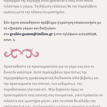
ληξιαρχείο της περιοχής όπου βρίσκεται ο ναός στον οποίο
τελέστηκε ο γάμος. Τη δήλωση τελέσεως θα την παραλάβετε
αμέσως μετά την τέλεση του μυστηρίου.
Εάν έχετε οποιοδήποτε πρόβλημα ή ερώτηση επικοινωνήστε με
το «Γραφείο γάμων και διαζυγίων»
στο
grafeio.gamon@imiliou.gr
ή στο τηλέφωνο 2102388398,
εσωτ. 2.
Προσπαθείστε να προετοιμαστείτε για το γάμο σας όσο το
δυνατόν καλύτερα. Αυτό περιλαμβάνει πρωτίστως την
περιγραφόμενη γραφειοκρατική διαδικασία αλλά βεβαίως και
την προετοιμασία του σπιτιού, των ενδυμάτων, του
παραδοσιακού γλεντιού κτλ. Μην ξεχάσετε όμως να
προετοιμάσετε τους εαυτούς σας πνευματικά, γιατί πρόκειται να
τελέσετε ένα «μυστήριο μέγα», κάτι το οποίο θα αλλάξει την
υπόλοιπη ζωή σας. Αναλογιστείτε για λίγο τι σημαίνει η συζυγία,