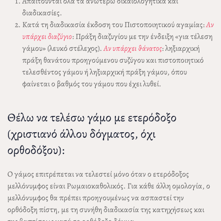
Απαιτούνται όλα τα ανωτέρω δικαιολογητικά και
διαδικασίες.
Κατά τη διαδικασία έκδοση του Πιστοποιητικού αγαμίας:
Αν
υπάρχει διαζύγιο
: Πράξη διαζυγίου με την ένδειξη «για τέλεση
γάμου» (λευκό στέλεχος).
Αν υπάρχει θάνατος
: ληξιαρχική
πράξη θανάτου προηγούμενου συζύγου και πιστοποιητικό
τελεσθέντος γάμου ή ληξιαρχική πράξη γάμου, όπου
φαίνεται ο βαθμός του γάμου που έχει λυθεί.
Θέλω να τελέσω γάμο με ετερόδοξο
(χριστιανό άλλου δόγματος, όχι
ορθοδόξου):
Ο γάμος επιτρέπεται να τελεστεί μόνο όταν ο ετερόδοξος
μελλόνυμφος είναι Ρωμαιοκαθολικός. Για κάθε άλλη ομολογία, ο
μελλόνυμφος θα πρέπει προηγουμένως να ασπαστεί την
ορθόδοξη πίστη, με τη συνήθη διαδικασία της κατηχήσεως και