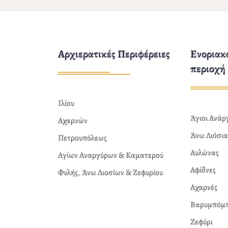
Αρχιερατικές Περιφέρειες
Ενοριακο
περιοχή
Ιλίου
Άγιοι Ανά
Αχαρνών
Άνω Λιόσι
Πετρουπόλεως
Αυλώνας
Αγίων Αναργύρων & Καματερού
Αφίδνες
Φυλής, Άνω Λιοσίων & Ζεφυρίου
Αχαρνές
Βαρυμπόμ
Ζεφύρι