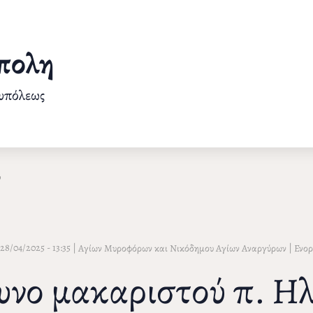
πολη
ουπόλεως
υ
 28/04/2025 - 13:35
|
|
Αγίων Μυροφόρων και Νικόδημου Αγίων Αναργύρων
Ενορ
υνο μακαριστού π. Η