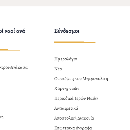
ί ναοί ανά
Σύνδεσμοι
Ημερολόγιο
ργυροι-Ανάκασα
Νέα
α
Οι σκέψεις του Μητροπολίτη
Χάρτης ναών
Περιοδικά Ιερών Ναών
Αντιαιρετικά
πη
Αποστολική Διακονία
Εσωτερικά έγγραφα