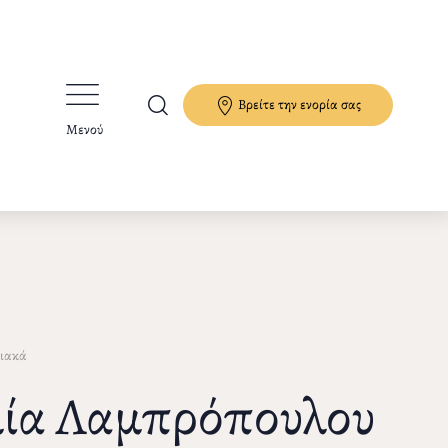
Βρείτε την ενορία σας
Μενού
ιακά
λία Λαμπρόπουλου