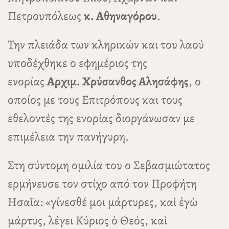
Πετρουπόλεως
κ. Αθηναγόρου
.
Την πλειάδα των κληρικών και του λαού
υποδέχθηκε ο εφημέριος της
ενορίας
Αρχιμ. Χρύσανθος Αλησάφης
, ο
οποίος με τους Επιτρόπους και τους
εθελοντές της ενορίας διοργάνωσαν με
επιμέλεια την πανήγυρη.
Στη σύντομη ομιλία του ο Σεβασμιώτατος
ερμήνευσε τον στίχο από τον Προφήτη
Ησαΐα: «γίνεσθέ μοι μάρτυρες, καὶ ἐγὼ
μάρτυς, λέγει Κύριος ὁ Θεός, καὶ