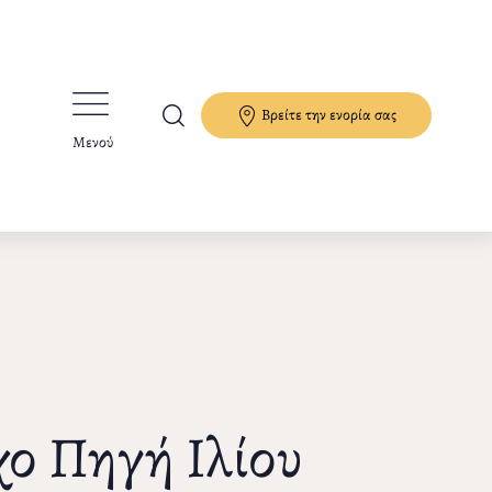
Βρείτε την ενορία σας
Μενού
χο Πηγή Ιλίου