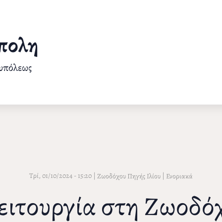
πολη
ουπόλεως
Τρί, 01/10/2024 - 15:20
|
|
Ζωοδόχου Πηγής Ιλίου
Ενοριακά
ειτουργία στη Ζωοδό