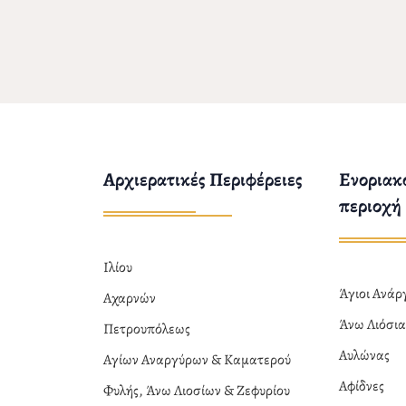
Αρχιερατικές Περιφέρειες
Ενοριακο
περιοχή
Ιλίου
Άγιοι Ανά
Αχαρνών
Άνω Λιόσι
Πετρουπόλεως
Αυλώνας
Αγίων Αναργύρων & Καματερού
Αφίδνες
Φυλής, Άνω Λιοσίων & Ζεφυρίου