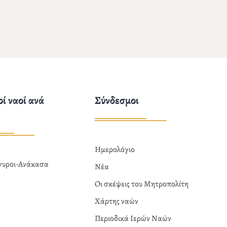
ί ναοί ανά
Σύνδεσμοι
Ημερολόγιο
ργυροι-Ανάκασα
Νέα
α
Οι σκέψεις του Μητροπολίτη
Χάρτης ναών
Περιοδικά Ιερών Ναών