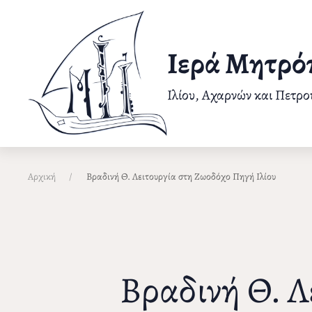
Παράκαμψη
προς
το
Ιερά Μητρό
κυρίως
περιεχόμενο
Ιλίου, Αχαρνών και Πετρ
Αρχική
Βραδινή Θ. Λειτουργία στη Ζωοδόχο Πηγή Ιλίου
Βραδινή Θ. Λ