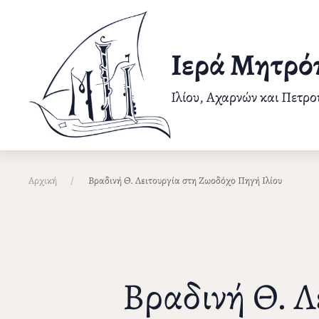
Παράκαμψη
προς
το
Ιερά Μητρό
κυρίως
περιεχόμενο
Ιλίου, Αχαρνών και Πετρ
Αρχική
Βραδινή Θ. Λειτουργία στη Ζωοδόχο Πηγή Ιλίου
Βραδινή Θ. Λ