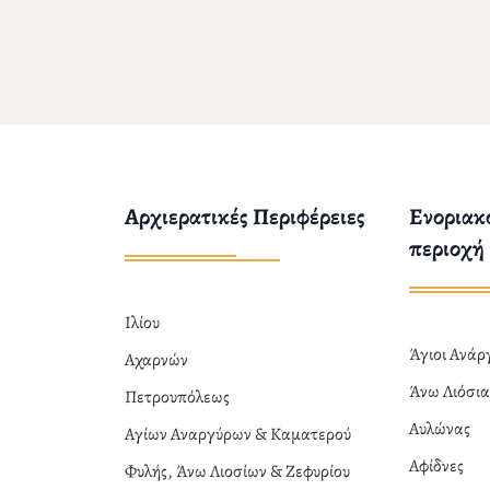
Αρχιερατικές Περιφέρειες
Ενοριακο
περιοχή
Ιλίου
Άγιοι Ανά
Αχαρνών
Άνω Λιόσι
Πετρουπόλεως
Αυλώνας
Αγίων Αναργύρων & Καματερού
Αφίδνες
Φυλής, Άνω Λιοσίων & Ζεφυρίου