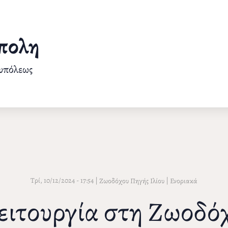
πολη
ουπόλεως
Τρί, 10/12/2024 - 17:54
|
|
Ζωοδόχου Πηγής Ιλίου
Ενοριακά
ειτουργία στη Ζωοδό