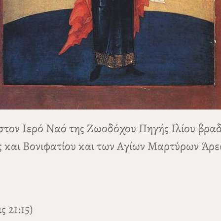
στον Ιερό Ναό της Ζωοδόχου Πηγής Ιλίου βραδ
 και Βονιφατίου και των Αγίων Μαρτύρων Άρε
 21:15)