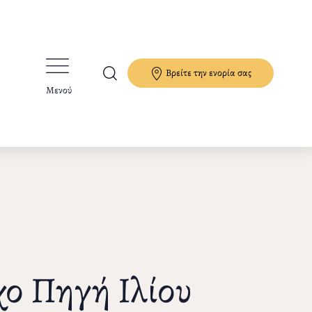
Βρείτε την ενορία σας
Μενού
χο Πηγή Ιλίου