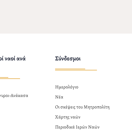
ί ναοί ανά
Σύνδεσμοι
Ημερολόγιο
ργυροι-Ανάκασα
Νέα
α
Οι σκέψεις του Μητροπολίτη
Χάρτης ναών
Περιοδικά Ιερών Ναών