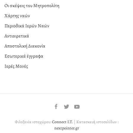
Οι σκέψεις του Μητροπολίτη
Χάρτης ναών
Περιοδικά Ιερών Ναών
Αντιαιρετικά
Αποστολική Διακονία
Εσωτερικά έγγραφα
Ιερές Μονές
Φιλοξενία ιστοχώρου:
Connect I.T.
| Κατασκευή ιστοσελίδων :
nextpointer.gr