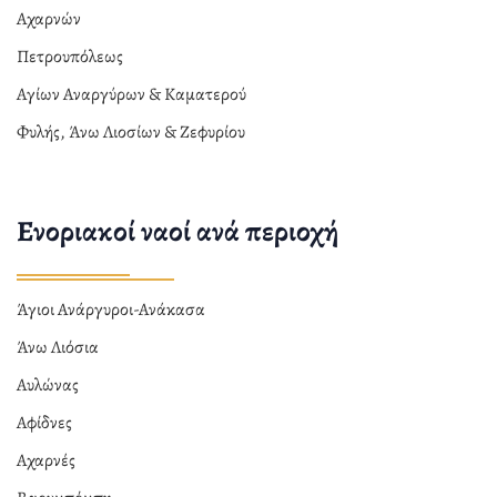
Αχαρνών
Πετρουπόλεως
Αγίων Αναργύρων & Καματερού
Φυλής, Άνω Λιοσίων & Ζεφυρίου
Ενοριακοί ναοί ανά περιοχή
Άγιοι Ανάργυροι-Ανάκασα
Άνω Λιόσια
Αυλώνας
Αφίδνες
Αχαρνές