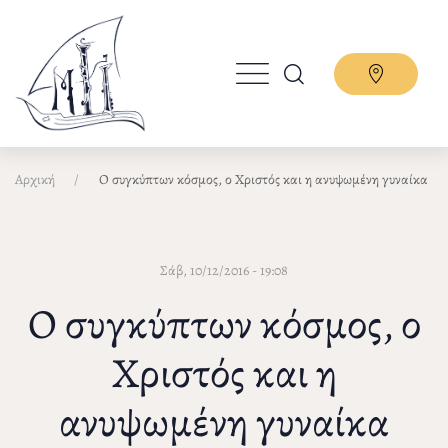
Παράκαμψη
προς
το
κυρίως
περιεχόμενο
Αρχική
Ο συγκύπτων κόσμος, ο Χριστός και η ανυψωμένη γυναίκα
Σάβ, 10/12/2016 - 19:08
Ο συγκύπτων κόσμος, ο
Χριστός και η
ανυψωμένη γυναίκα