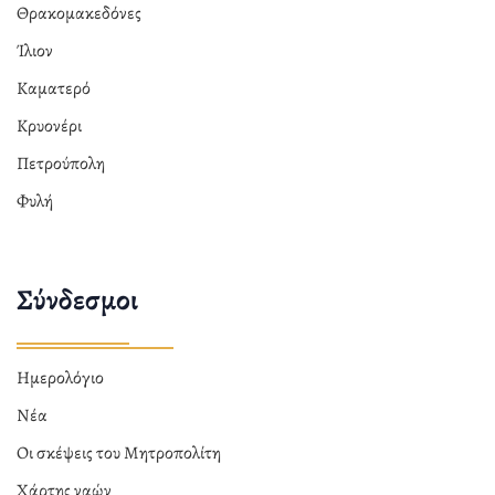
Θρακομακεδόνες
Ίλιον
Καματερό
Κρυονέρι
Πετρούπολη
Φυλή
Σύνδεσμοι
Ημερολόγιο
Νέα
Οι σκέψεις του Μητροπολίτη
Χάρτης ναών