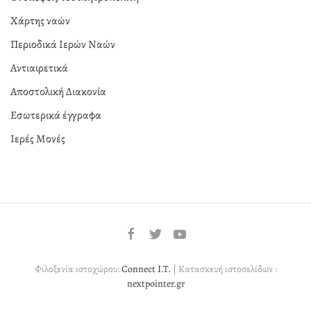
Χάρτης ναών
Περιοδικά Ιερών Ναών
Αντιαιρετικά
Αποστολική Διακονία
Εσωτερικά έγγραφα
Ιερές Μονές
Φιλοξενία ιστοχώρου:
Connect I.T.
| Κατασκευή ιστοσελίδων :
nextpointer.gr