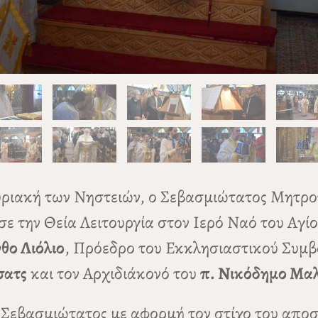
Κυριακή των Νηστειών, ο Σεβασμιώτατος Μητρο
σε την Θεία Λειτουργία στον Ιερό Ναό του Αγ
θο Λιόλιο
, Πρόεδρο του Εκκλησιαστικού Συμβ
σατς
και τον Αρχιδιάκονό του
π. Νικόδημο Μα
ο Σεβασμιώτατος με αφορμή τον στίχο του απο