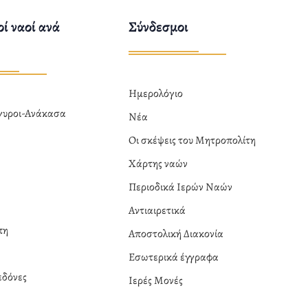
ί ναοί ανά
Σύνδεσμοι
Ημερολόγιο
ργυροι-Ανάκασα
Νέα
α
Οι σκέψεις του Μητροπολίτη
Χάρτης ναών
Περιοδικά Ιερών Ναών
Αντιαιρετικά
πη
Αποστολική Διακονία
Εσωτερικά έγγραφα
δόνες
Ιερές Μονές