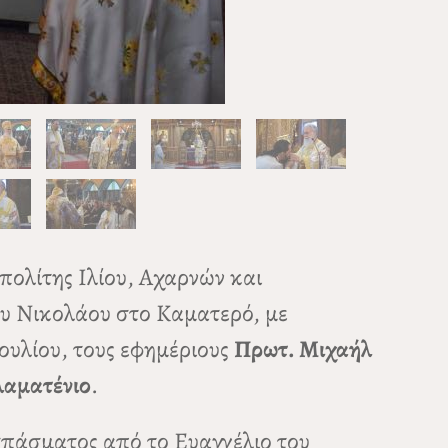
πολίτης Ιλίου, Αχαρνών και
ίου Νικολάου στο Καματερό, με
ουλίου, τους εφημέριους
Πρωτ. Μιχαήλ
λαματένιο
.
σπάσματος από το Ευαγγέλιο του