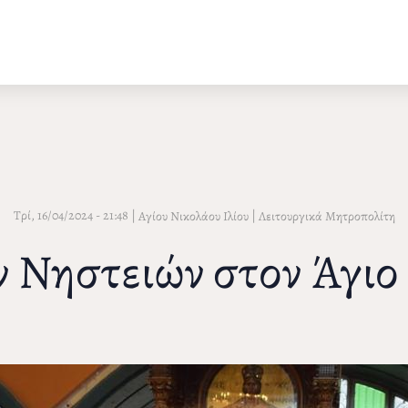
Τρί, 16/04/2024 - 21:48
|
|
Αγίου Νικολάου Ιλίου
Λειτουργικά Μητροπολίτη
ν Νηστειών στον Άγιο