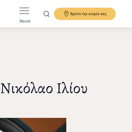
Βρείτε την ενορία σας
Μενού
 Νικόλαο Ιλίου