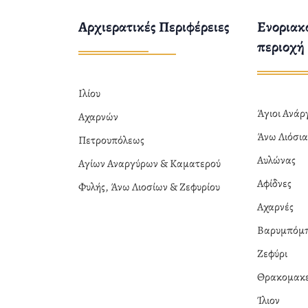
Αρχιερατικές Περιφέρειες
Ενοριακο
περιοχή
Ιλίου
Άγιοι Ανά
Αχαρνών
Άνω Λιόσι
Πετρουπόλεως
Αυλώνας
Αγίων Αναργύρων & Καματερού
Αφίδνες
Φυλής, Άνω Λιοσίων & Ζεφυρίου
Αχαρνές
Βαρυμπόμ
Ζεφύρι
Θρακομακε
Ίλιον