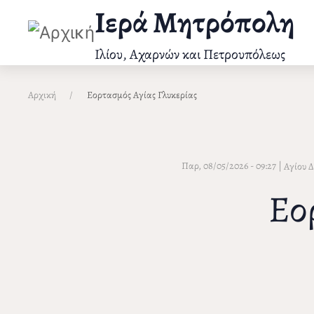
Παράκαμψη
Ιερά Μητρόπολη
προς
το
Ιλίου, Αχαρνών και Πετρουπόλεως
κυρίως
περιεχόμενο
Αρχική
Εορτασμός Αγίας Γλυκερίας
Παρ, 08/05/2026 - 09:27
|
Αγίου 
Εο