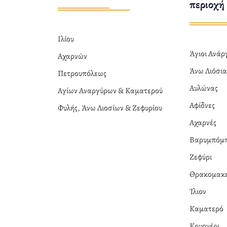
περιοχή
Ιλίου
Άγιοι Ανά
Αχαρνών
Άνω Λιόσι
Πετρουπόλεως
Αυλώνας
Αγίων Αναργύρων & Καματερού
Αφίδνες
Φυλής, Άνω Λιοσίων & Ζεφυρίου
Αχαρνές
Βαρυμπόμ
Ζεφύρι
Θρακομακε
Ίλιον
Καματερό
Κρυονέρι