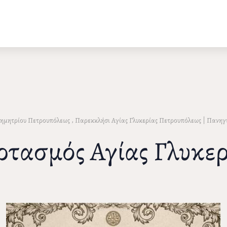
,
|
Δημητρίου Πετρουπόλεως
Παρεκκλήσι Αγίας Γλυκερίας Πετρουπόλεως
Πανηγύ
ρτασμός Αγίας Γλυκερ