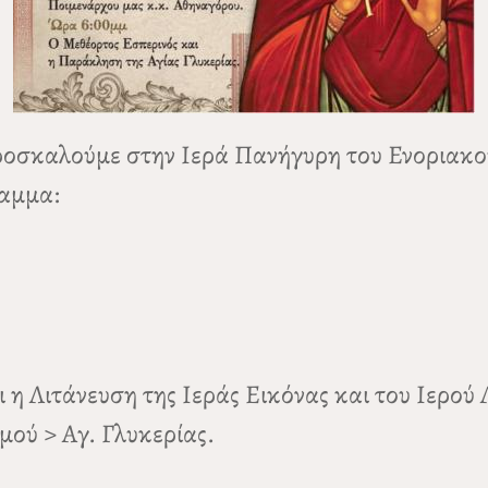
 προσκαλούμε στην Ιερά Πανήγυρη του Ενοριακ
ραμμα:
η Λιτάνευση της Ιεράς Εικόνας και του Ιερού 
μού > Αγ. Γλυκερίας.