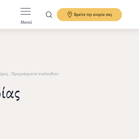
Βρείτε την ενορία σας
Μενού
,
ρεις
Προγράμματα ακολουθιών
ίας