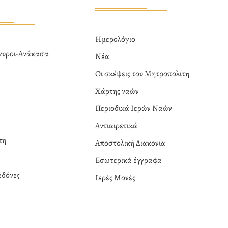
Ημερολόγιο
ργυροι-Ανάκασα
Νέα
α
Οι σκέψεις του Μητροπολίτη
Χάρτης ναών
Περιοδικά Ιερών Ναών
Αντιαιρετικά
πη
Αποστολική Διακονία
Εσωτερικά έγγραφα
δόνες
Ιερές Μονές