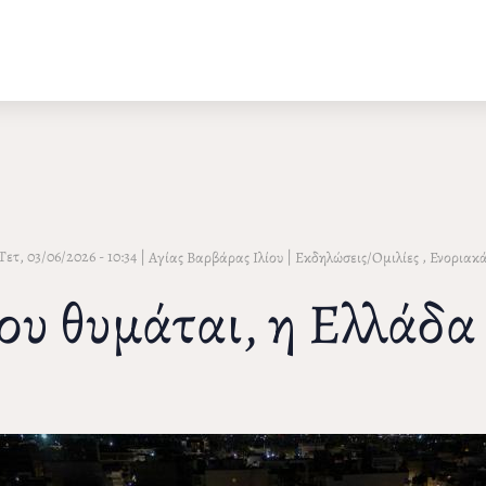
Τετ, 03/06/2026 - 10:34
|
|
,
Αγίας Βαρβάρας Ιλίου
Εκδηλώσεις/Ομιλίες
Ενοριακ
υ θυμάται, η Ελλάδα