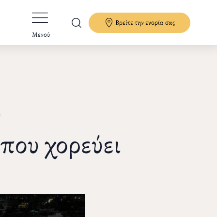
Βρείτε την ενορία σας
Μενού
ά
 που χορεύει