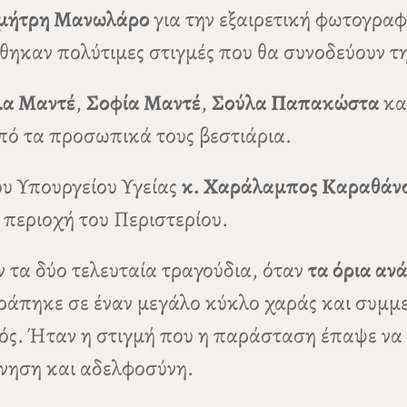
μήτρη Μανωλάρο
για την εξαιρετική φωτογραφ
καν πολύτιμες στιγμές που θα συνοδεύουν τη
λα Μαντέ
,
Σοφία Μαντέ
,
Σούλα Παπακώστα
κα
πό τα προσωπικά τους βεστιάρια.
υ Υπουργείου Υγείας
κ. Χαράλαμπος Καραθάν
περιοχή του Περιστερίου.
 τα δύο τελευταία τραγούδια, όταν
τα όρια ανά
ράπηκε σε έναν μεγάλο κύκλο χαράς και συμμε
ρός. Ήταν η στιγμή που η παράσταση έπαψε να ε
ίνηση και αδελφοσύνη.