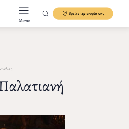
Βρείτε την ενορία σας
Μενού
οπολίτη
 Παλατιανή