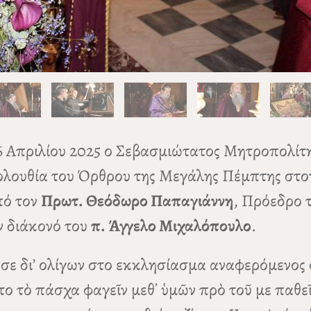
6 Απριλίου 2025 ο Σεβασμιώτατος Μητροπολίτ
λουθία του Όρθρου της Μεγάλης Πέμπτης στον
πό τον
Πρωτ. Θεόδωρο Παπαγιάννη
, Πρόεδρο 
ν διάκονό του
π. Άγγελο Μιχαλόπουλο
.
σε δι’ ολίγων στο εκκλησίασμα αναφερόμενος 
ο τὸ πάσχα φαγεῖν μεθ᾽ ὑμῶν πρὸ τοῦ με παθεῖ