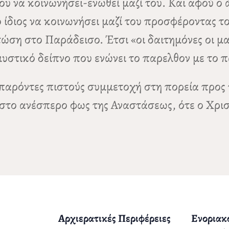
ου να κοινωνήσει-ενωθεί μαζί του. Και αφού ο
 ο ίδιος να κοινωνήσει μαζί του προσφέροντας 
τώση στο Παράδεισο. Έτσι «οι δαιτημόνες οι μα
υστικό δείπνο που ενώνει το παρελθον με το π
 παρόντες πιστούς συμμετοχή στη πορεία προς
το ανέσπερο φως της Αναστάσεως, ότε ο Χριστ
Αρχιερατικές Περιφέρειες
Ενοριακο