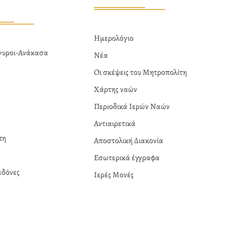
Ημερολόγιο
ργυροι-Ανάκασα
Νέα
α
Οι σκέψεις του Μητροπολίτη
Χάρτης ναών
Περιοδικά Ιερών Ναών
Αντιαιρετικά
πη
Αποστολική Διακονία
Εσωτερικά έγγραφα
δόνες
Ιερές Μονές