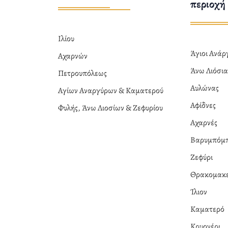
περιοχή
Ιλίου
Άγιοι Ανά
Αχαρνών
Άνω Λιόσι
Πετρουπόλεως
Αυλώνας
Αγίων Αναργύρων & Καματερού
Αφίδνες
Φυλής, Άνω Λιοσίων & Ζεφυρίου
Αχαρνές
Βαρυμπόμ
Ζεφύρι
Θρακομακε
Ίλιον
Καματερό
Κρυονέρι