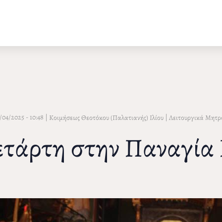
/04/2025 - 10:48
|
|
Κοιμήσεως Θεοτόκου (Παλατιανής) Ιλίου
Λειτουργικά Μητρ
τάρτη στην Παναγία