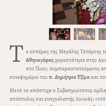
Τ
ο εσπέρας της Μεγάλης Τετάρτης 1
Αθηναγόρας
χοροστάτησε στην Ακο
στο Ίλιον, συμπαραστατούμενος α
συνεφημέριο του
π. Δημήτριο Τζίμα
και το
Μετά τα απόστιχα ο Σεβασμιώτατος ομίλη
απόστολος και ευαγγελιστής Λουκάς: «τοῦτ