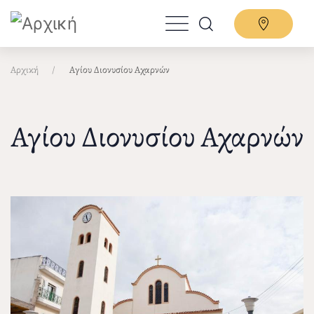
Παράκαμψη
προς
το
κυρίως
Αρχική
Αγίου Διονυσίου Αχαρνών
περιεχόμενο
Αγίου Διονυσίου Αχαρνών