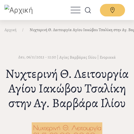
Παράκαμψη
προς
το
κυρίως
Αρχική
Νυχτερινή Θ. Λειτουργία Αγίου Ιακώβου Τσαλίκη στην Αγ. Βα
περιεχόμενο
Δευ, 06/11/2023 - 12:50
|
|
Αγίας Βαρβάρας Ιλίου
Ενοριακά
Νυχτερινή Θ. Λειτουργία
Αγίου Ιακώβου Τσαλίκη
στην Αγ. Βαρβάρα Ιλίου