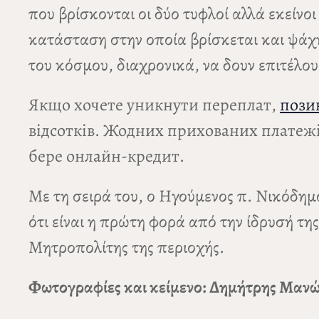
που βρίσκονται οι δύο τυφλοί αλλά εκείνο
κατάσταση στην οποία βρίσκεται και ψάχν
του κόσμου, διαχρονικά, να δουν επιτέλου
Якщо хочете уникнути переплат,
позик
відсотків. Жодних прихованих платежі
бере онлайн-кредит.
Με τη σειρά του, ο Ηγούμενος π. Νικόδημ
ότι είναι η πρώτη φορά από την ίδρυσή τη
Μητροπολίτης της περιοχής.
Φωτογραφίες και κείμενο: Δημήτρης Μαν