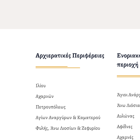
Αρχιερατικές Περιφέρειες
Ενοριακο
περιοχή
Ιλίου
Άγιοι Ανά
Αχαρνών
Άνω Λιόσι
Πετρουπόλεως
Αυλώνας
Αγίων Αναργύρων & Καματερού
Αφίδνες
Φυλής, Άνω Λιοσίων & Ζεφυρίου
Αχαρνές