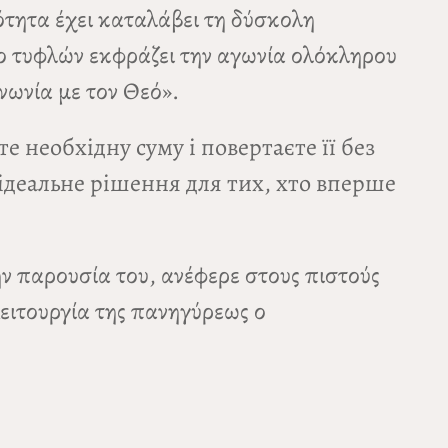
πότητα έχει καταλάβει τη δύσκολη
ύο τυφλών εκφράζει την αγωνία ολόκληρου
νωνία με τον Θεό».
 необхідну суму і повертаєте її без
ідеальне рішення для тих, хто вперше
ν παρουσία του, ανέφερε στους πιστούς
Λειτουργία της πανηγύρεως ο