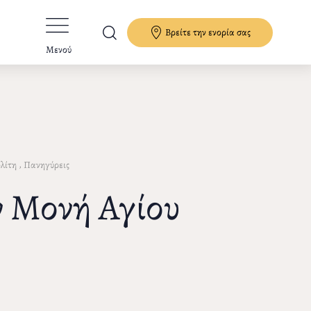
Βρείτε την ενορία σας
Μενού
,
λίτη
Πανηγύρεις
ν Μονή Αγίου