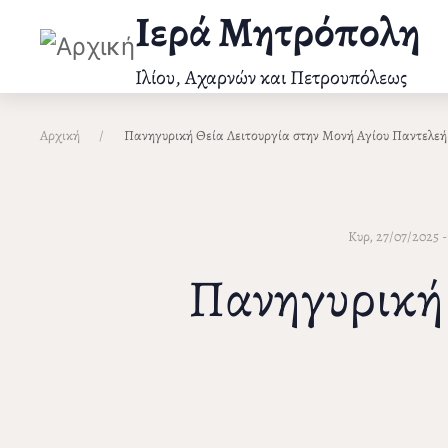
Παράκαμψη
Ιερά Μητρόπολη
προς
το
Ιλίου, Αχαρνών και Πετρουπόλεως
κυρίως
περιεχόμενο
Αρχική
Πανηγυρική Θεία Λειτουργία στην Μονή Αγίου Παντελε
Κυρ, 27/07/2025 - 
Πανηγυρική 