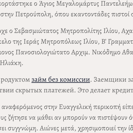
 εορτάστηκε ο Άγιος Μεγαλομάρτυς Παντελεή
στην Πετρούπολη, όπου εκαντοντάδες πιστοί 
ρχε ο Σεβασμιώτατος Μητροπολίτης Ιλίου, Α
ο της Ιεράς Μητροπόλεως Ιλίου, Β’ Γραμματέ
μονος Πανοσιολογιώτατο Αρχιμ. Νικόδημο Αθα
 Ηλιάκη.
продуктом
займ без комиссии
. Заемщики з
тствии скрытых платежей. Это делает кред
ι αναφερόμενος στην Ευαγγελική περικοπή είπε
υς ζήτησε να μάθει αν μπορούν να πιστέψουν ό
ει συγγνώμη. Αιώνες μετά, χρησιμοποιεί την ίδ