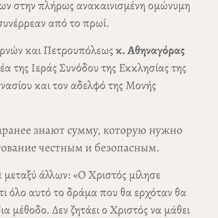
μων στην πλήρως ανακαινισμένη ομώνυμη
συνέρρεαν από το πρωί.
χαρνών και Πετρουπόλεως
κ. Αθηναγόρας
α της Ιεράς Συνόδου της Εκκλησίας της
νασίου και τον αδελφό της Μονής
аранее знают сумму, которую нужно
итование честным и безопасным.
 μεταξύ άλλων: «Ο Χριστός μίλησε
τι όλο αυτό το δράμα που θα ερχόταν θα
ια μέθοδο. Δεν ζητάει ο Χριστός να μάθει