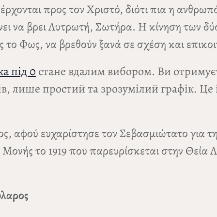
ι έρχονται προς τον Χριστό, διότι πια η ανθρω
ει να βρει Λυτρωτή, Σωτήρα. Η κίνηση των δ
ς το Φως, να βρεθούν ξανά σε σχέση και επικοι
а під 0
стане вдалим вибором. Ви отримуєте
в, лише простий та зрозумілий графік. Це 
ος, αφού ευχαρίστησε τον Σεβασμιώτατο για τη
ς Μονής το 1919 που παρευρίσκεται στην Θεία 
ώλαρος