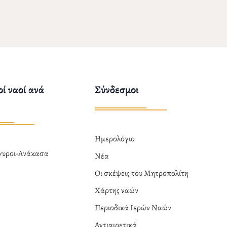
ί ναοί ανά
Σύνδεσμοι
Ημερολόγιο
ργυροι-Ανάκασα
Νέα
α
Οι σκέψεις του Μητροπολίτη
Χάρτης ναών
Περιοδικά Ιερών Ναών
Αντιαιρετικά