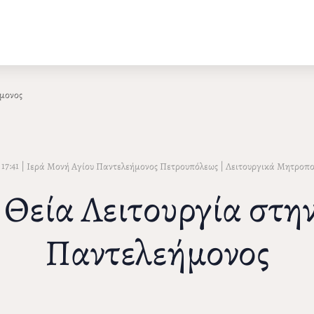
ήμονος
17:41
|
|
Ιερά Μονή Αγίου Παντελεήμονος Πετρουπόλεως
Λειτουργικά Μητροπο
Θεία Λειτουργία στη
Παντελεήμονος