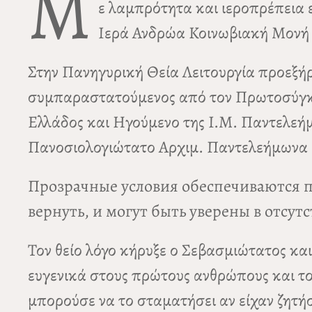
Μ
ε λαμπρότητα και ιεροπρέπεια
Ιερά Ανδρώα Κοινωβιακή Μονή 
Στην Πανηγυρική Θεία Λειτουργία προεξή
συμπαραστατούμενος από τον Πρωτοσύγκελ
Ελλάδος και Ηγούμενο της Ι.Μ. Παντελεή
Πανοσιολογιώτατο Αρχιμ. Παντελεήμωνα
Прозрачные условия обеспечиваются 
вернуть, и могут быть уверены в отсу
Τον θείο λόγο κήρυξε ο Σεβασμιώτατος κα
ευγενικά στους πρώτους ανθρώπους και το
μπορούσε να το σταματήσει αν είχαν ζητήσ