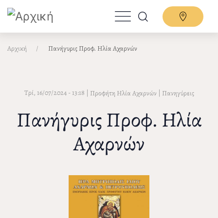
Παράκαμψη
προς
το
κυρίως
Αρχική
Πανήγυρις Προφ. Ηλία Αχαρνών
περιεχόμενο
Τρί, 16/07/2024 - 13:18
|
|
Προφήτη Ηλία Αχαρνών
Πανηγύρεις
Πανήγυρις Προφ. Ηλία
Αχαρνών