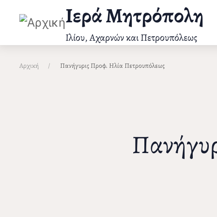
Παράκαμψη
Ιερά Μητρόπολη
προς
το
Ιλίου, Αχαρνών και Πετρουπόλεως
κυρίως
περιεχόμενο
Αρχική
Πανήγυρις Προφ. Ηλία Πετρουπόλεως
Πανήγυρ