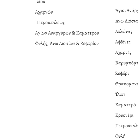
Ιλίου
Άγιοι Ανά
Αχαρνών
Άνω Λιόσι
Πετρουπόλεως
Αυλώνας
Αγίων Αναργύρων & Καματερού
Αφίδνες
Φυλής, Άνω Λιοσίων & Ζεφυρίου
Αχαρνές
Βαρυμπόμ
Ζεφύρι
Θρακομακε
Ίλιον
Καματερό
Κρυονέρι
Πετρούπολ
Φυλή