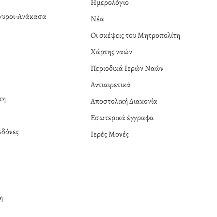
Ημερολόγιο
ργυροι-Ανάκασα
Νέα
α
Οι σκέψεις του Μητροπολίτη
Χάρτης ναών
Περιοδικά Ιερών Ναών
Αντιαιρετικά
πη
Αποστολική Διακονία
Εσωτερικά έγγραφα
δόνες
Ιερές Μονές
η