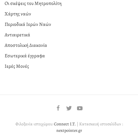
Οι σκέψεις του Μητροπολίτη
Χάρτης ναών
Περιοδικά Ιερών Ναών
Αντιαιρετικά
Αποστολική Διακονία
Εσωτερικά έγγραφα
Ιερές Μονές
Φιλοξενία ιστοχώρου:
Connect I.T.
| Κατασκευή ιστοσελίδων :
nextpointer.gr