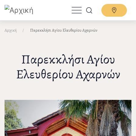
Παράκαμψη
προς
το
κυρίως
Αρχική
Παρεκκλήσι Αγίου Ελευθερίου Αχαρνών
περιεχόμενο
Παρεκκλήσι Αγίου
Ελευθερίου Αχαρνών