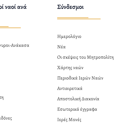
ί ναοί ανά
Σύνδεσμοι
Ημερολόγιο
ργυροι-Ανάκασα
Νέα
α
Οι σκέψεις του Μητροπολίτη
Χάρτης ναών
Περιοδικά Ιερών Ναών
Αντιαιρετικά
πη
Αποστολική Διακονία
Εσωτερικά έγγραφα
δόνες
Ιερές Μονές