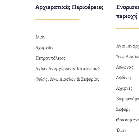
Αρχιερατικές Περιφέρειες
Ενοριακο
περιοχή
Ιλίου
Άγιοι Ανά
Αχαρνών
Άνω Λιόσι
Πετρουπόλεως
Αυλώνας
Αγίων Αναργύρων & Καματερού
Αφίδνες
Φυλής, Άνω Λιοσίων & Ζεφυρίου
Αχαρνές
Βαρυμπόμ
Ζεφύρι
Θρακομακε
Ίλιον