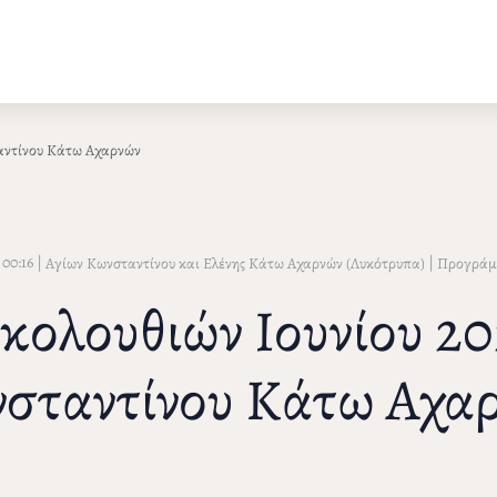
αντίνου Κάτω Αχαρνών
 00:16
|
|
Αγίων Κωνσταντίνου και Ελένης Κάτω Αχαρνών (Λυκότρυπα)
Προγράμ
ολουθιών Ιουνίου 202
σταντίνου Κάτω Αχα