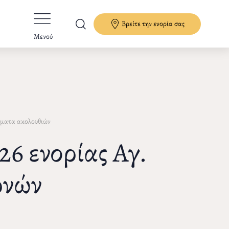
Βρείτε την ενορία σας
Μενού
ματα ακολουθιών
6 ενορίας Αγ.
ρνών