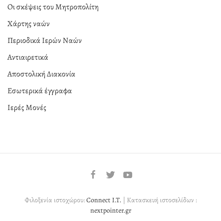
Οι σκέψεις του Μητροπολίτη
Χάρτης ναών
Περιοδικά Ιερών Ναών
Αντιαιρετικά
Αποστολική Διακονία
Εσωτερικά έγγραφα
Ιερές Μονές
Φιλοξενία ιστοχώρου:
Connect I.T.
| Κατασκευή ιστοσελίδων :
nextpointer.gr