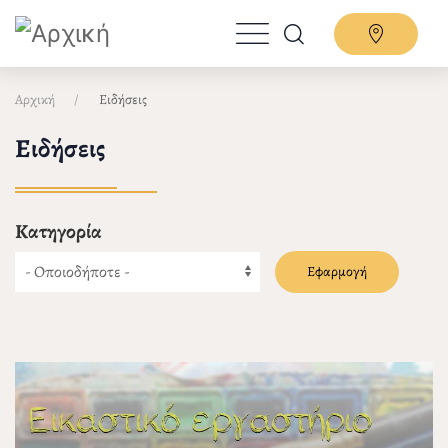
Παράκαμψη
προς
το
κυρίως
Αρχική
Ειδήσεις
περιεχόμενο
Ειδήσεις
Κατηγορία