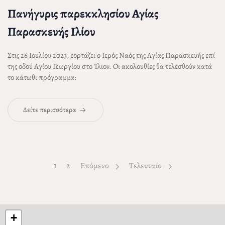
Πανήγυρις παρεκκλησίου Αγίας
Παρασκευής Ιλίου
Στις 26 Ιουλίου 2023, εορτάζει ο Ιερός Ναός της Αγίας Παρασκευής επί
της οδού Αγίου Γεωργίου στο Ίλιον. Οι ακολουθίες θα τελεσθούν κατά
το κάτωθι πρόγραμμα:
Δείτε περισσότερα
1
Page
2
Επόμενο
Τελευταίο
+