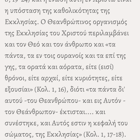
η υπόσταση της καθολικότητας της
Εκκλησίας. Ο Θεανθρώπινος οργανισμός
της Εκκλησίας του Χριστού περιλαμβάνει
και τον Θεό και τον άνθρωπο και «τα
πάντα, τα εν τοις ουρανοίς και τα επί της
γης, τα ορατά και αόρατα, είτε (εισί)
θρόνοι, είτε αρχαί, είτε κυριότητες, είτε
εξουσίαι» (Κολ. 1, 16), διότι «τα πάντα δι'
αυτού -του Θεανθρώπου- και εις Αυτόν -
τον Θεάνθρωπον- έκτισται.... και
συνέστηκε, και Αυτός εστιν η κεφαλή του
σώματος, της Εκκλησίας» (Κολ. 1, 17-18).