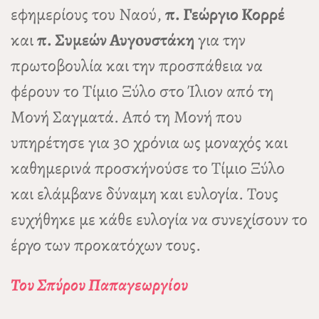
εφημερίους του Ναού,
π. Γεώργιο Κορρέ
και
π. Συμεών Αυγoυστάκη
για την
πρωτοβουλία και την προσπάθεια να
φέρουν το Τίμιο Ξύλο στο Ίλιον από τη
Μονή Σαγματά. Από τη Μονή που
υπηρέτησε για 30 χρόνια ως μοναχός και
καθημερινά προσκήνούσε το Τίμιο Ξύλο
και ελάμβανε δύναμη και ευλογία. Τους
ευχήθηκε με κάθε ευλογία να συνεχίσουν το
έργο των προκατόχων τους.
Του Σπύρου Παπαγεωργίου