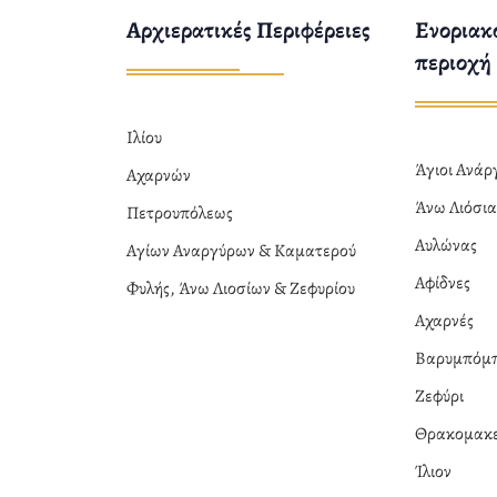
Αρχιερατικές Περιφέρειες
Ενοριακο
περιοχή
Ιλίου
Άγιοι Ανά
Αχαρνών
Άνω Λιόσι
Πετρουπόλεως
Αυλώνας
Αγίων Αναργύρων & Καματερού
Αφίδνες
Φυλής, Άνω Λιοσίων & Ζεφυρίου
Αχαρνές
Βαρυμπόμ
Ζεφύρι
Θρακομακε
Ίλιον