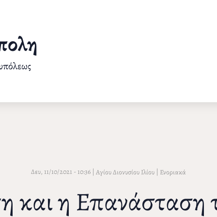
πολη
ουπόλεως
Δευ, 11/10/2021 - 10:36
|
|
Αγίου Διονυσίου Ιλίου
Ενοριακά
η και η Επανάσταση τ