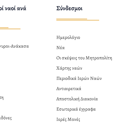
ί ναοί ανά
Σύνδεσμοι
Ημερολόγιο
ργυροι-Ανάκασα
Νέα
α
Οι σκέψεις του Μητροπολίτη
Χάρτης ναών
Περιοδικά Ιερών Ναών
Αντιαιρετικά
πη
Αποστολική Διακονία
Εσωτερικά έγγραφα
δόνες
Ιερές Μονές