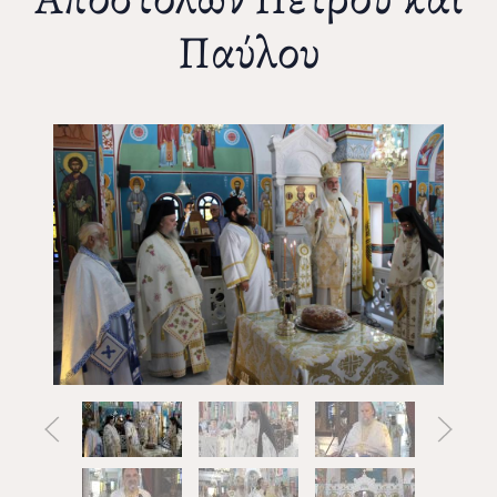
Παύλου