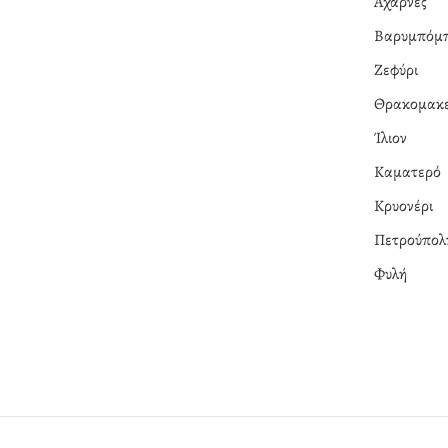
Αχαρνές
Βαρυμπόμ
Ζεφύρι
Θρακομακε
Ίλιον
Καματερό
Κρυονέρι
Πετρούπολ
Φυλή