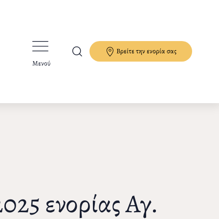
Βρείτε την ενορία σας
Μενού
25 ενορίας Αγ.