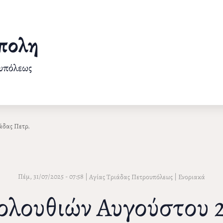
πολη
ουπόλεως
άδας Πετρ.
Πέμ, 31/07/2025 - 07:58
|
|
Αγίας Τριάδας Πετρουπόλεως
Ενοριακά
λουθιών Αυγούστου 20