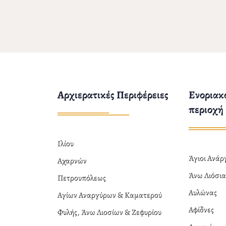
Αρχιερατικές Περιφέρειες
Ενοριακο
περιοχή
Ιλίου
Άγιοι Ανά
Αχαρνών
Άνω Λιόσι
Πετρουπόλεως
Αυλώνας
Αγίων Αναργύρων & Καματερού
Αφίδνες
Φυλής, Άνω Λιοσίων & Ζεφυρίου