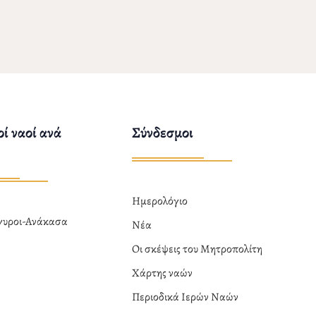
ί ναοί ανά
Σύνδεσμοι
Ημερολόγιο
ργυροι-Ανάκασα
Νέα
α
Οι σκέψεις του Μητροπολίτη
Χάρτης ναών
Περιοδικά Ιερών Ναών