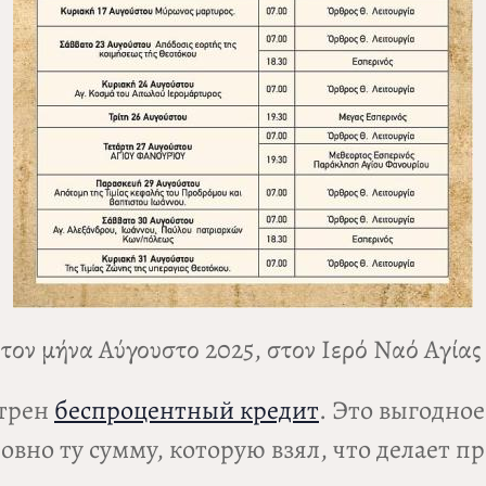
 τον μήνα Αύγουστο 2025, στον Ιερό Ναό Αγία
отрен
беспроцентный кредит
. Это выгодно
овно ту сумму, которую взял, что делает 