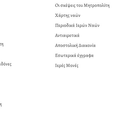
α
Οι σκέψεις του Μητροπολίτη
Χάρτης ναών
Περιοδικά Ιερών Ναών
Αντιαιρετικά
πη
Αποστολική Διακονία
Εσωτερικά έγγραφα
δόνες
Ιερές Μονές
η