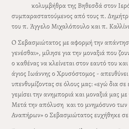
κολυμβήθρα της Βηθεσδά στον Ιερ
συμπαραστατούμενος από τους π. Δημήτρι
του π. Άγγελο Μιχαλόπουλο και π. Καλλί
Ο Σεβασμιώτατος με αφορμή την απάντηση
γενέσθαι», μίλησε για την μοναξιά που ζ
ο καθένας να κλείνεται στον εαυτό του κα
άγιος Ιωάννης ο Χρυσόστομος - απευθύνει
υπενθυμίζοντας σε όλους μας: «εγώ δια σε
γεμίσει την ανημποριά και μοναξιά μας με
Μετά την απόλυση και το μνημόσυνο των 
Αναπήρων» ο Σεβασμιώτατος ευχήθηκε σε 