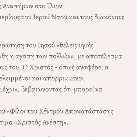
 Αναπήρων στο Ίλιον,
ρίους του Ιερού Ναού και τους διακόνους
ώτηση του Ιησού «θέλεις υγιής
άνθη η αγάπη των πολλών», με αποτέλεσμα
ους του. Ο Χριστός - όπως αναφέρει ο
ελειμμένοι και απορριμμένοι,
κ έχω», βεβαιώνοντας ότι μπορεί να
γου «Φίλοι του Κέντρου Αποκατάστασης
σιμο «Χριστός Ανέστη».