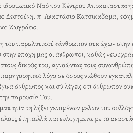
ό ιδρυματικό Ναό του Κέντρου Αποκατάστασης
ο Δεστούνη, π. Αναστάσιο Κατσικαδάμα, εφημε
νικο Ζωγράφο.
 του παραλυτικού «άνθρωπον ουκ έχω» στην ερ
ουν στην εποχή μας οι άνθρωποι, καθώς «εψυχρ
ι στους δικούς του, αγνοώντας τους συνανθρώπ
 παρηγορητικό λόγο σε όσους νιώθουν εγκαταλ
 έγινα άνθρωπος και σύ λέγεις ότι άνθρωπον ου
 την παρουσία Του.
μακαρία τη λήξει γενομένων μελών του συλλό
όλους έτη πολλά και ευλογημένα με το αναστά