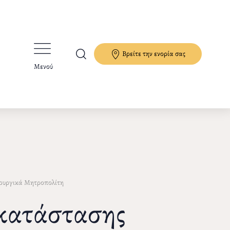
Βρείτε την ενορία σας
Μενού
ουργικά Μητροπολίτη
οκατάστασης