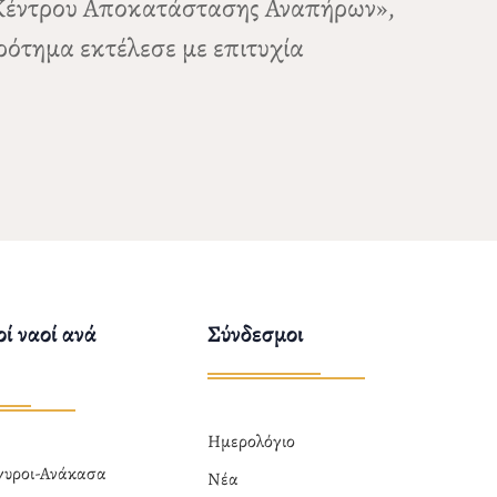
υ Κέντρου Αποκατάστασης Αναπήρων»,
ρότημα εκτέλεσε με επιτυχία
ί ναοί ανά
Σύνδεσμοι
Ημερολόγιο
ργυροι-Ανάκασα
Νέα