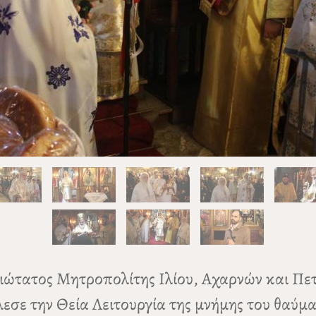
μιώτατος Μητροπολίτης Ιλίου, Αχαρνών και Π
εσε την Θεία Λειτουργία της μνήμης του θαύμ