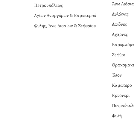
Άνω Λιόσι
Πετρουπόλεως
Αυλώνας
Αγίων Αναργύρων & Καματερού
Αφίδνες
Φυλής, Άνω Λιοσίων & Ζεφυρίου
Αχαρνές
Βαρυμπόμ
Ζεφύρι
Θρακομακε
Ίλιον
Καματερό
Κρυονέρι
Πετρούπολ
Φυλή