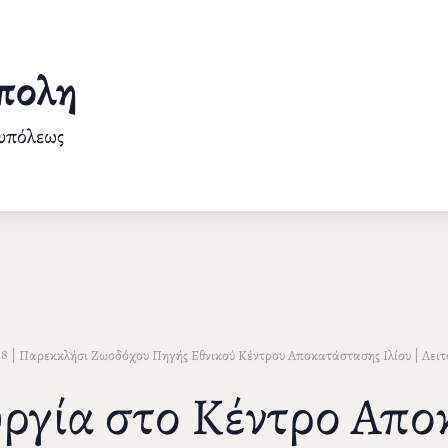
πολη
ουπόλεως
18
|
|
Παρεκκλήσι Ζωοδόχου Πηγής Εθνικού Κέντρου Αποκατάστασης Ιλίου
Λειτ
υργία στο Κέντρο Απ