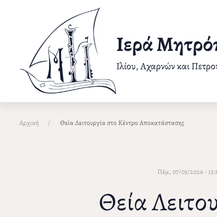
Παράκαμψη
προς
το
Ιερά Μητρό
κυρίως
περιεχόμενο
Ιλίου, Αχαρνών και Πετρ
Αρχική
Θεία Λειτουργία στο Κέντρο Αποκατάστασης
Πέμ, 07/05/2026 - 13:
Θεία Λειτο