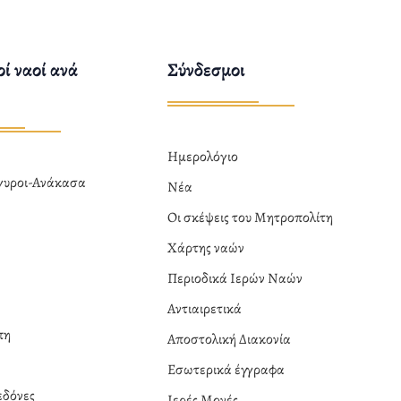
ί ναοί ανά
Σύνδεσμοι
Ημερολόγιο
ργυροι-Ανάκασα
Νέα
α
Οι σκέψεις του Μητροπολίτη
Χάρτης ναών
Περιοδικά Ιερών Ναών
Αντιαιρετικά
πη
Αποστολική Διακονία
Εσωτερικά έγγραφα
δόνες
Ιερές Μονές