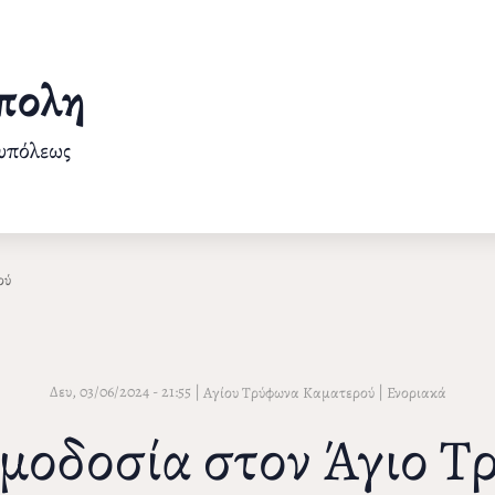
πολη
ουπόλεως
ού
Δευ, 03/06/2024 - 21:55
|
|
Αγίου Τρύφωνα Καματερού
Ενοριακά
αιμοδοσία στον Άγιο 