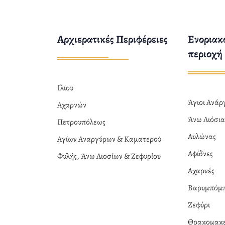
Αρχιερατικές Περιφέρειες
Ενοριακο
περιοχή
Ιλίου
Άγιοι Ανά
Αχαρνών
Άνω Λιόσι
Πετρουπόλεως
Αυλώνας
Αγίων Αναργύρων & Καματερού
Αφίδνες
Φυλής, Άνω Λιοσίων & Ζεφυρίου
Αχαρνές
Βαρυμπόμ
Ζεφύρι
Θρακομακε