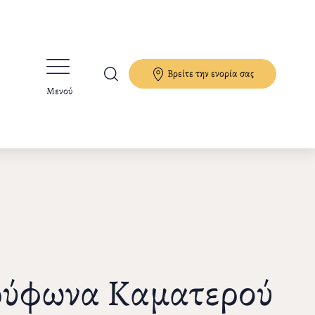
Βρείτε την ενορία σας
Μενού
Τρύφωνα Καματερού