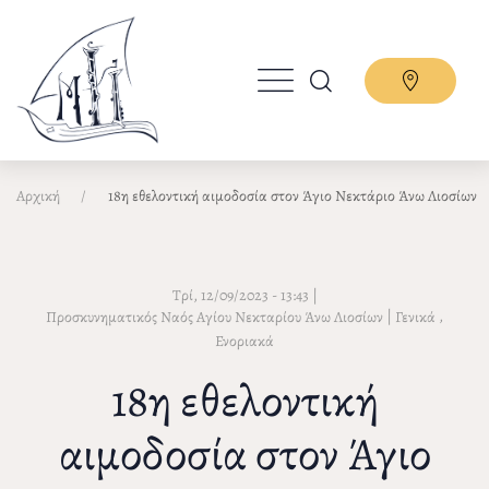
Παράκαμψη
προς
το
κυρίως
περιεχόμενο
Αρχική
18η εθελοντική αιμοδοσία στον Άγιο Νεκτάριο Άνω Λιοσίων
Τρί, 12/09/2023 - 13:43
|
|
,
Προσκυνηματικός Ναός Αγίου Νεκταρίου Άνω Λιοσίων
Γενικά
Ενοριακά
18η εθελοντική
αιμοδοσία στον Άγιο