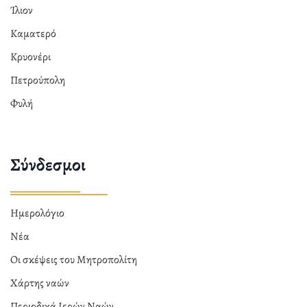
Ίλιον
Καματερό
Κρυονέρι
Πετρούπολη
Φυλή
Σύνδεσμοι
Ημερολόγιο
Νέα
Οι σκέψεις του Μητροπολίτη
Χάρτης ναών
Περιοδικά Ιερών Ναών