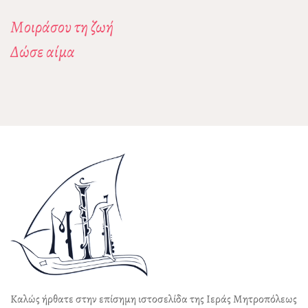
Μοιράσου τη ζωή
Δώσε αίμα
Καλώς ήρθατε στην επίσημη ιστοσελίδα της Ιεράς Μητροπόλεως