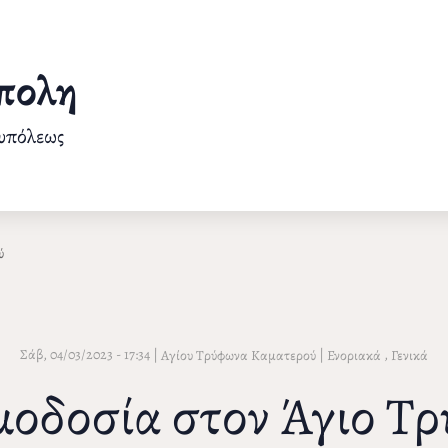
πολη
ουπόλεως
ύ
Σάβ, 04/03/2023 - 17:34
|
|
,
Αγίου Τρύφωνα Καματερού
Ενοριακά
Γενικά
ιμοδοσία στον Άγιο 