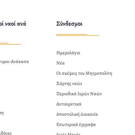
ί ναοί ανά
Σύνδεσμοι
Ημερολόγιο
ργυροι-Ανάκασα
Νέα
α
Οι σκέψεις του Μητροπολίτη
Χάρτης ναών
Περιοδικά Ιερών Ναών
Αντιαιρετικά
πη
Αποστολική Διακονία
Εσωτερικά έγγραφα
δόνες
Ιερές Μονές