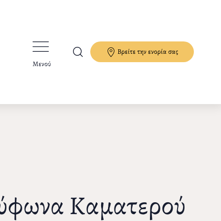
Βρείτε την ενορία σας
Μενού
Τρύφωνα Καματερού