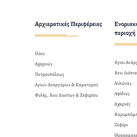
Αρχιερατικές Περιφέρειες
Ενοριακο
περιοχή
Ιλίου
Άγιοι Ανά
Αχαρνών
Άνω Λιόσι
Πετρουπόλεως
Αυλώνας
Αγίων Αναργύρων & Καματερού
Αφίδνες
Φυλής, Άνω Λιοσίων & Ζεφυρίου
Αχαρνές
Βαρυμπόμ
Ζεφύρι
Θρακομακε